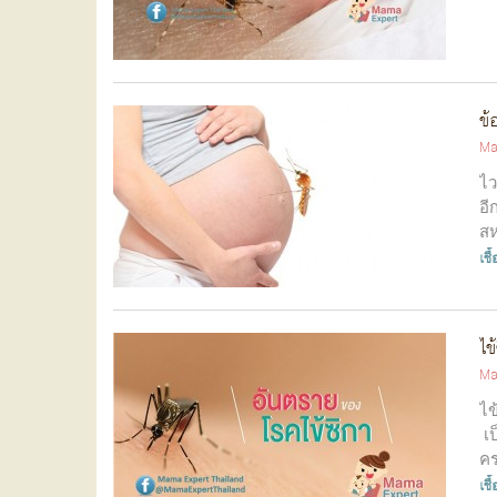
ข้
Ma
ไว
อี
สห
เชื
ไข
Ma
ไข
เป
คร
เชื