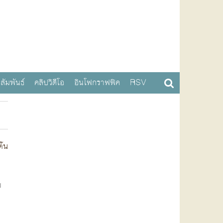
สัมพันธ์
คลิปวิดีโอ
อินโฟกราฟฟิค
RSV
ต้น
ม