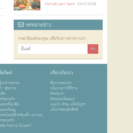
MamaExpert Team
03/07/2026
จดหมายข่าว
กรอกอีเมล์ของคุณ เพื่อรับข่าวสารจากเรา
์สไตล์
เกี่ยวกับเรา
หญิง/ความงาม
ทีมงานของเรา
ส์ / สุขภาพ
นโยบายการใช้งาน
เด็ด
ติดต่อเรา
ปครอบครัว
ติดต่อลงโฆษณา
ม่แชร์ไอเดีย
แนะนำ-ติชม แจ้งปัญหา
ม่แชร์เมนู
แจ้งการละเมิดสิทธิ
ิประโยชน์สำหรับเด็ก เยาวชน
ครอบครัว
กรรม Mama Expert