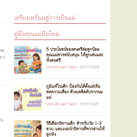
เตรียมพร้อมสู่การเป็นแม่
คู่มือคุณแม่มือใหม่
5 ประโยชน์ของดนตรีต่อลูกน้อย
าด
คุณแม่ควรสนับสนุน ให้ลูกเล่นและ
ิดา
ฟังดนตรี
.
MamaExpert Team
28/07/2026
ภูมิแพ้ในเด็ก ป้องกันได้ตั้งแต่เริ่ม
ลดความเสี่ยง ด้วยเคล็ดลับจากนม
แม่
MamaExpert Team
15/07/2026
ใน
วิธีเลือกนิทานเด็ก สำหรับวัย 1-3
ขวบ และแนะนำนิทานที่ควรอ่านให้
ลูกฟัง