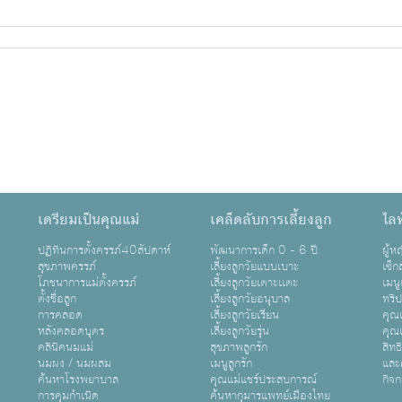
เตรียมเป็นคุณแม่
เคล็ดลับการเลี้ยงลูก
ไลฟ
ปฏิทินการตั้งครรภ์40สัปดาห์
พัฒนาการเด็ก 0 - 6 ปี
ผู้
สุขภาพครรภ์
เลี้ยงลูกวัยแบบเบาะ
เซ็ก
โภชนาการแม่ตั้งครรภ์
เลี้ยงลูกวัยเตาะเเตะ
เมนู
ตั้งชื่อลูก
เลี้ยงลูกวัยอนุบาล
ทริ
การคลอด
เลี้ยงลูกวัยเรียน
คุณแ
หลังคลอดบุตร
เลี้ยงลูกวัยรุ่น
คุณแ
คลินิคนมแม่
สุขภาพลูกรัก
สิทธ
นมผง / นมผสม
เมนูลูกรัก
และ
ค้นหาโรงพยาบาล
คุณแม่แชร์ประสบการณ์
กิจ
การคุมกำเนิด
ค้นหากุมารแพทย์เมืองไทย