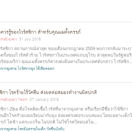
อควรรู้ของไวรัสซิกา สำหรับคุณแม่ตั้งครรภ์
maExpert
31 July 2016
รัสซิกา สถานการณ์ล่าสุด ของเดือนกรกฎาคม 2559 พบการกลับมาระบ
กครั้งของไวรัสตัวร้าย ไวรัสซกาในประเทศแถบยุโรบ ล่าสุดพบในรัฐฟอร
รัสอเมริกา คุณแม่ตั้งครรภ์ควรงดเดินทางในประเทศดังกล่าว ไวรัสซิก..
้อจากยุงลาย
ไวรัสจากยุง
ไข้เลือดออก
้ซิกา โรคร้ายไร้วัคซีน ส่งผลต่อสมองทำงานผิดปกติ
maExpert Team
07 January 2016
้ซิกา Zika คือโรคติดเชื้อไวรัสที่มาจากยุงลาย หรือเรียกอีชื่อว่าไข้ซิกา
็นอีกโรคร้ายแฝงเงียบมากับยุง ส่งผลตรงต่อระบบสมอง โดยเฉพาะเด็ก
รภ์ โตช้า แคระแกร็น ไม่ปกติ ไม่ใช่โรคใหม่แต่ไม...
้อจากยุงลาย
โรคอันตรายในเด็ก
วัคซีนบังคับ