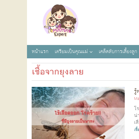
หน้าแรก
เตรียมเป็นคุณแม่
เคล็ดลับการเลี้ยงลูก
เชื้อจากยุงลาย
รู
Ma
โร
น่
เส
เชื