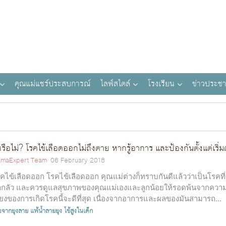
คุณแม่แชร์ประสบการณ์
ไลฟ์สไตล์
โรงเรียน
ข่าวประชา
้หรือไม่? โรคไข้เลือดออกไม่ถึงตาย หากรู้อาการ และป้องกันตั้งแต่เริ่ม
maExpert Team
06 February 2018
คไข้เลือดออก โรคไข้เลือดออก คุณแม่ต่างก็ทราบกันดีแล้วว่าเป็นโรคที่
ากลัว และควรดูแลสุขภาพของคุณแม่เองและลูกน้อยให้รอดพ้นจากควา
ี่ยงของการเกิดโรคนี้จะดีที่สุด เนื่องจากอาการและผลของมันสามารถ...
้อจากยุงลาย
แพ้น้ำลายยุง
ไข้สูงในเด็ก