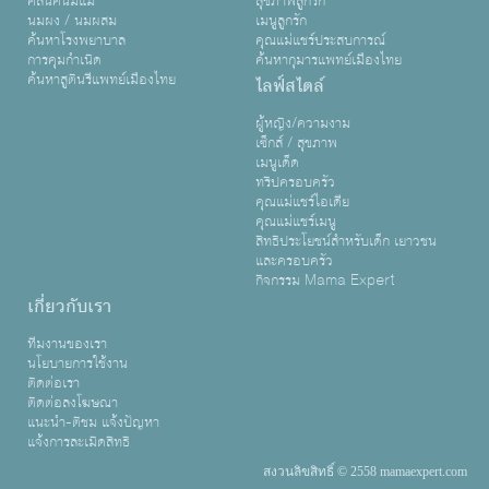
คลินิคนมแม่
สุขภาพลูกรัก
นมผง / นมผสม
เมนูลูกรัก
ค้นหาโรงพยาบาล
คุณแม่แชร์ประสบการณ์
การคุมกำเนิด
ค้นหากุมารแพทย์เมืองไทย
ค้นหาสูตินรีแพทย์เมืองไทย
ไลฟ์สไตล์
ผู้หญิง/ความงาม
เซ็กส์ / สุขภาพ
เมนูเด็ด
ทริปครอบครัว
คุณแม่แชร์ไอเดีย
คุณแม่แชร์เมนู
สิทธิประโยชน์สำหรับเด็ก เยาวชน
และครอบครัว
กิจกรรม Mama Expert
เกี่ยวกับเรา
ทีมงานของเรา
นโยบายการใช้งาน
ติดต่อเรา
ติดต่อลงโฆษณา
แนะนำ-ติชม แจ้งปัญหา
แจ้งการละเมิดสิทธิ
สงวนลิขสิทธิ์ © 2558 mamaexpert.com