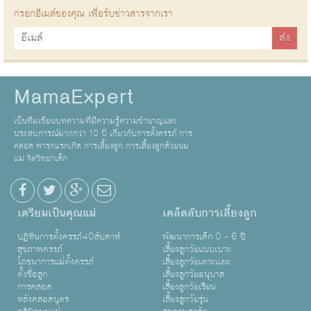
กรอกอีเมล์ของคุณ เพื่อรับข่าวสารจากเรา
MamaExpert
เป็นทีมเขียนบทความที่มีความรู้ความชำนาญและ
ประสบการณ์มากกว่า 10 ปี เกี่ยวกับการตั้งครรภ์ การ
คลอด ทารกแรกเกิด การเลี้ยงลูก การเลี้ยงลูกด้วยนม
แม่ จิตวิทยาเด็ก
เตรียมเป็นคุณแม่
เคล็ดลับการเลี้ยงลูก
ปฏิทินการตั้งครรภ์40สัปดาห์
พัฒนาการเด็ก 0 - 6 ปี
สุขภาพครรภ์
เลี้ยงลูกวัยแบบเบาะ
โภชนาการแม่ตั้งครรภ์
เลี้ยงลูกวัยเตาะเเตะ
ตั้งชื่อลูก
เลี้ยงลูกวัยอนุบาล
การคลอด
เลี้ยงลูกวัยเรียน
หลังคลอดบุตร
เลี้ยงลูกวัยรุ่น