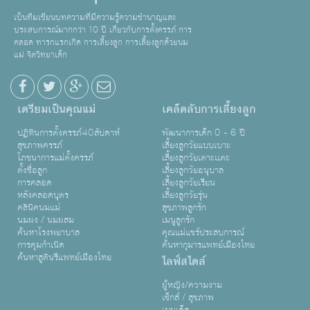
เป็นทีมเขียนบทความที่มีความรู้ความชำนาญและ
ประสบการณ์มากกว่า 10 ปี เกี่ยวกับการตั้งครรภ์ การ
คลอด ทารกแรกเกิด การเลี้ยงลูก การเลี้ยงลูกด้วยนม
แม่ จิตวิทยาเด็ก
เตรียมเป็นคุณแม่
เคล็ดลับการเลี้ยงลูก
ปฏิทินการตั้งครรภ์40สัปดาห์
พัฒนาการเด็ก 0 - 6 ปี
สุขภาพครรภ์
เลี้ยงลูกวัยแบบเบาะ
โภชนาการแม่ตั้งครรภ์
เลี้ยงลูกวัยเตาะเเตะ
ตั้งชื่อลูก
เลี้ยงลูกวัยอนุบาล
การคลอด
เลี้ยงลูกวัยเรียน
หลังคลอดบุตร
เลี้ยงลูกวัยรุ่น
คลินิคนมแม่
สุขภาพลูกรัก
นมผง / นมผสม
เมนูลูกรัก
ค้นหาโรงพยาบาล
คุณแม่แชร์ประสบการณ์
การคุมกำเนิด
ค้นหากุมารแพทย์เมืองไทย
ค้นหาสูตินรีแพทย์เมืองไทย
ไลฟ์สไตล์
ผู้หญิง/ความงาม
เซ็กส์ / สุขภาพ