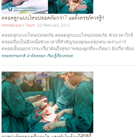
คลอดลูกแบบไหนปลอดภัยกว่า? แม่ตั้งครรภ์ควรรู้!!
MamaExpert Team
22 February 2012
คลอดลูกแบบไหนปลอดภัย คลอดลูกแบบไหนปลอดภัย ช่วงเวลาใกล้
คลอดถือเป็นอีกหนึ่งช่วงเวลาที่สำคัญของคุณแม่ทุกคน เพราะการ
คลอดนั้นนอกจากจะเกี่ยวพันถึงสุขภาพของลูกที่จะเกิดมา ยังเกี่ยวข้อง
กับสุขภาพของคุณแม่ด้วย...
คลอดธรรมชาติ
ผ่าตัดคลอด
เรียนรู้เรื่องคลอด