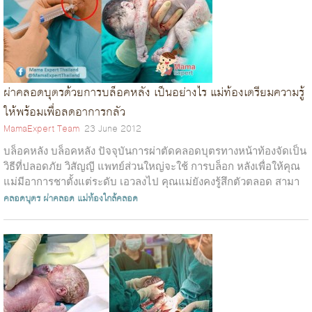
ผ่าคลอดบุตรด้วยการบล็อคหลัง เป็นอย่างไร แม่ท้องเตรียมความรู้
ให้พร้อมเพื่อลดอาการกลัว
MamaExpert Team
23 June 2012
บล็อคหลัง บล็อคหลัง ปัจจุบันการผ่าตัดคลอดบุตรทางหน้าท้องจัดเป็น
วิธีที่ปลอดภัย วิสัญญี แพทย์ส่วนใหญ่จะใช้ การบล็อก หลังเพื่อให้คุณ
แม่มีอาการชาตั้งแต่ระดับ เอวลงไป คุณแม่ยังคงรู้สึกตัวตลอด สามา
รถพูดค...
คลอดบุตร
ผ่าคลอด
แม่ท้องใกล้คลอด