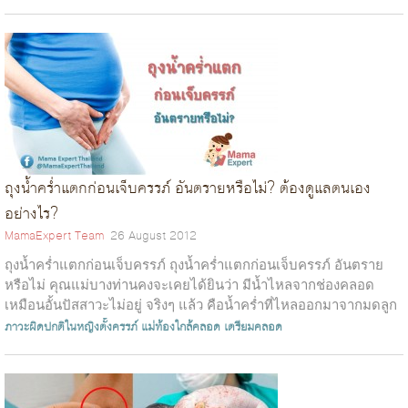
ถุงน้ำคร่ำแตกก่อนเจ็บครรภ์ อันตรายหรือไม่? ต้องดูแลตนเอง
อย่างไร?
MamaExpert Team
26 August 2012
ถุงน้ำคร่ำแตกก่อนเจ็บครรภ์ ถุงน้ำคร่ำแตกก่อนเจ็บครรภ์ อันตราย
หรือไม่ คุณแม่บางท่านคงจะเคยได้ยินว่า มีน้ำไหลจากช่องคลอด
เหมือนอั้นปัสสาวะไม่อยู่ จริงๆ แล้ว คือน้ำคร่ำที่ไหลออกมาจากมดลูก
นั่นเองค่ะน้ำคร่...
ภาวะผิดปกติในหญิงตั้งครรภ์
แม่ท้องใกล้คลอด
เตรียมคลอด