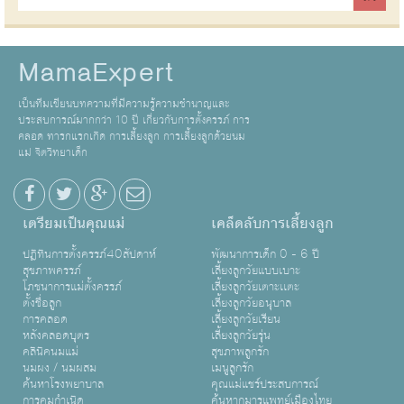
MamaExpert
เป็นทีมเขียนบทความที่มีความรู้ความชำนาญและ
ประสบการณ์มากกว่า 10 ปี เกี่ยวกับการตั้งครรภ์ การ
คลอด ทารกแรกเกิด การเลี้ยงลูก การเลี้ยงลูกด้วยนม
แม่ จิตวิทยาเด็ก
เตรียมเป็นคุณแม่
เคล็ดลับการเลี้ยงลูก
ปฏิทินการตั้งครรภ์40สัปดาห์
พัฒนาการเด็ก 0 - 6 ปี
สุขภาพครรภ์
เลี้ยงลูกวัยแบบเบาะ
โภชนาการแม่ตั้งครรภ์
เลี้ยงลูกวัยเตาะเเตะ
ตั้งชื่อลูก
เลี้ยงลูกวัยอนุบาล
การคลอด
เลี้ยงลูกวัยเรียน
หลังคลอดบุตร
เลี้ยงลูกวัยรุ่น
คลินิคนมแม่
สุขภาพลูกรัก
นมผง / นมผสม
เมนูลูกรัก
ค้นหาโรงพยาบาล
คุณแม่แชร์ประสบการณ์
การคุมกำเนิด
ค้นหากุมารแพทย์เมืองไทย