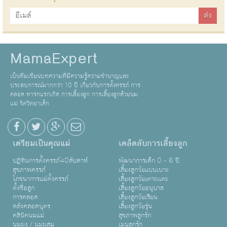
MamaExpert
เป็นทีมเขียนบทความที่มีความรู้ความชำนาญและ
ประสบการณ์มากกว่า 10 ปี เกี่ยวกับการตั้งครรภ์ การ
คลอด ทารกแรกเกิด การเลี้ยงลูก การเลี้ยงลูกด้วยนม
แม่ จิตวิทยาเด็ก
เตรียมเป็นคุณแม่
เคล็ดลับการเลี้ยงลูก
ปฏิทินการตั้งครรภ์40สัปดาห์
พัฒนาการเด็ก 0 - 6 ปี
สุขภาพครรภ์
เลี้ยงลูกวัยแบบเบาะ
โภชนาการแม่ตั้งครรภ์
เลี้ยงลูกวัยเตาะเเตะ
ตั้งชื่อลูก
เลี้ยงลูกวัยอนุบาล
การคลอด
เลี้ยงลูกวัยเรียน
หลังคลอดบุตร
เลี้ยงลูกวัยรุ่น
คลินิคนมแม่
สุขภาพลูกรัก
นมผง / นมผสม
เมนูลูกรัก