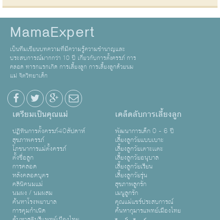
MamaExpert
เป็นทีมเขียนบทความที่มีความรู้ความชำนาญและ
ประสบการณ์มากกว่า 10 ปี เกี่ยวกับการตั้งครรภ์ การ
คลอด ทารกแรกเกิด การเลี้ยงลูก การเลี้ยงลูกด้วยนม
แม่ จิตวิทยาเด็ก
เตรียมเป็นคุณแม่
เคล็ดลับการเลี้ยงลูก
ปฏิทินการตั้งครรภ์40สัปดาห์
พัฒนาการเด็ก 0 - 6 ปี
สุขภาพครรภ์
เลี้ยงลูกวัยแบบเบาะ
โภชนาการแม่ตั้งครรภ์
เลี้ยงลูกวัยเตาะเเตะ
ตั้งชื่อลูก
เลี้ยงลูกวัยอนุบาล
การคลอด
เลี้ยงลูกวัยเรียน
หลังคลอดบุตร
เลี้ยงลูกวัยรุ่น
คลินิคนมแม่
สุขภาพลูกรัก
นมผง / นมผสม
เมนูลูกรัก
ค้นหาโรงพยาบาล
คุณแม่แชร์ประสบการณ์
การคุมกำเนิด
ค้นหากุมารแพทย์เมืองไทย
ค้นหาสูตินรีแพทย์เมืองไทย