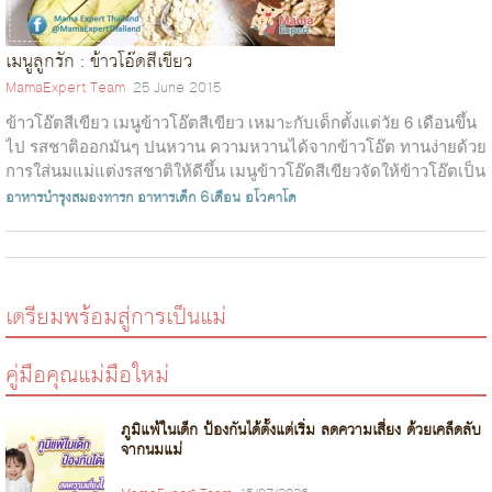
เมนูลูกรัก : ข้าวโอ๊ดสีเขียว
MamaExpert Team
25 June 2015
ข้าวโอ๊ตสีเขียว เมนูข้าวโอ๊ตสีเขียว เหมาะกับเด็กตั้งแต่วัย 6 เดือนขึ้น
ไป รสชาติออกมันๆ ปนหวาน ความหวานได้จากข้าวโอ๊ต ทานง่ายด้วย
การใส่นมแม่แต่งรสชาติให้ดีขึ้น เมนูข้าวโอ๊ดสีเขียวจัดให้ข้าวโอ๊ตเป็น
ต...
อาหารบำรุงสมองทารก
อาหารเด็ก 6เดือน
อโวคาโด
เตรียมพร้อมสู่การเป็นแม่
คู่มือคุณแม่มือใหม่
ภูมิแพ้ในเด็ก ป้องกันได้ตั้งแต่เริ่ม ลดความเสี่ยง ด้วยเคล็ดลับ
จากนมแม่