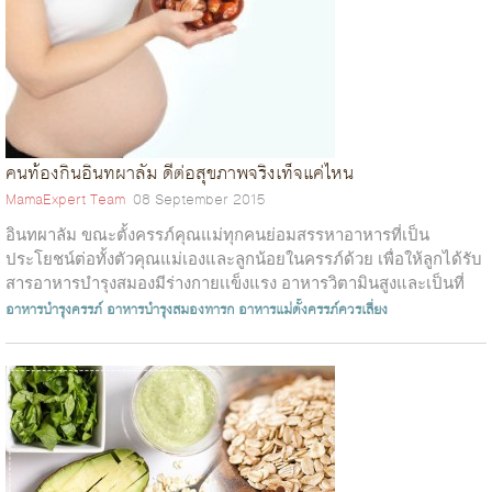
คนท้องกินอินทผาลัม ดีต่อสุขภาพจริงเท็จแค่ไหน
MamaExpert Team
08 September 2015
อินทผาลัม ขณะตั้งครรภ์คุณแม่ทุกคนย่อมสรรหาอาหารที่เป็น
ประโยชน์ต่อทั้งตัวคุณแม่เองและลูกน้อยในครรภ์ด้วย เพื่อให้ลูกได้รับ
สารอาหารบำรุงสมองมีร่างกายเเข็งแรง อาหารวิตามินสูงและเป็นที่
นิยมในกลุ่มแม...
อาหารบำรุงครรภ์
อาหารบำรุงสมองทารก
อาหารแม่ตั้งครรภ์ควรเลี่ยง