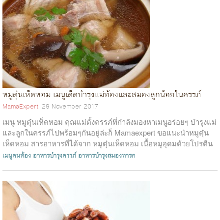
หมูตุ๋นเห็ดหอม เมนูเด็ดบำรุงแม่ท้องและสมองลูกน้อยในครรภ์
MamaExpert
29 November 2017
เมนู หมูตุ๋นเห็ดหอม คุณแม่ตั้งครรภ์ที่กำลังมองหาเมนูอร่อยๆ บำรุงแม่
และลูกในครรภ์ไปพร้อมๆกันอยู่ล่ะก็ Mamaexpert ขอแนะนำหมูตุ๋น
เห็ดหอม สารอาหารที่ได้จาก หมูตุ๋นเห็ดหอม เนื้อหมูอุดมด้วยโปรตีน
และส...
เมนูคนท้อง
อาหารบำรุงครรภ์
อาหารบำรุงสมองทารก