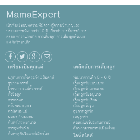
MamaExpert
เป็นทีมเขียนบทความที่มีความรู้ความชำนาญและ
ประสบการณ์มากกว่า 10 ปี เกี่ยวกับการตั้งครรภ์ การ
คลอด ทารกแรกเกิด การเลี้ยงลูก การเลี้ยงลูกด้วยนม
แม่ จิตวิทยาเด็ก
เตรียมเป็นคุณแม่
เคล็ดลับการเลี้ยงลูก
ปฏิทินการตั้งครรภ์40สัปดาห์
พัฒนาการเด็ก 0 - 6 ปี
สุขภาพครรภ์
เลี้ยงลูกวัยแบบเบาะ
โภชนาการแม่ตั้งครรภ์
เลี้ยงลูกวัยเตาะเเตะ
ตั้งชื่อลูก
เลี้ยงลูกวัยอนุบาล
การคลอด
เลี้ยงลูกวัยเรียน
หลังคลอดบุตร
เลี้ยงลูกวัยรุ่น
คลินิคนมแม่
สุขภาพลูกรัก
นมผง / นมผสม
เมนูลูกรัก
ค้นหาโรงพยาบาล
คุณแม่แชร์ประสบการณ์
การคุมกำเนิด
ค้นหากุมารแพทย์เมืองไทย
ค้นหาสูตินรีแพทย์เมืองไทย
ไลฟ์สไตล์