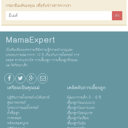
กรอกอีเมล์ของคุณ เพื่อรับข่าวสารจากเรา
MamaExpert
เป็นทีมเขียนบทความที่มีความรู้ความชำนาญและ
ประสบการณ์มากกว่า 10 ปี เกี่ยวกับการตั้งครรภ์ การ
คลอด ทารกแรกเกิด การเลี้ยงลูก การเลี้ยงลูกด้วยนม
แม่ จิตวิทยาเด็ก
เตรียมเป็นคุณแม่
เคล็ดลับการเลี้ยงลูก
ปฏิทินการตั้งครรภ์40สัปดาห์
พัฒนาการเด็ก 0 - 6 ปี
สุขภาพครรภ์
เลี้ยงลูกวัยแบบเบาะ
โภชนาการแม่ตั้งครรภ์
เลี้ยงลูกวัยเตาะเเตะ
ตั้งชื่อลูก
เลี้ยงลูกวัยอนุบาล
การคลอด
เลี้ยงลูกวัยเรียน
หลังคลอดบุตร
เลี้ยงลูกวัยรุ่น