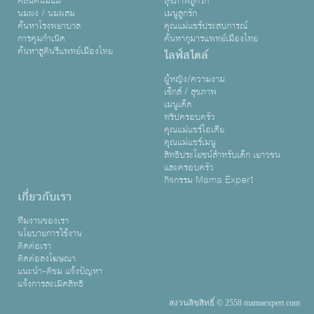
คลินิคนมแม่
สุขภาพลูกรัก
นมผง / นมผสม
เมนูลูกรัก
ค้นหาโรงพยาบาล
คุณแม่แชร์ประสบการณ์
การคุมกำเนิด
ค้นหากุมารแพทย์เมืองไทย
ค้นหาสูตินรีแพทย์เมืองไทย
ไลฟ์สไตล์
ผู้หญิง/ความงาม
เซ็กส์ / สุขภาพ
เมนูเด็ด
ทริปครอบครัว
คุณแม่แชร์ไอเดีย
คุณแม่แชร์เมนู
สิทธิประโยชน์สำหรับเด็ก เยาวชน
และครอบครัว
กิจกรรม Mama Expert
เกี่ยวกับเรา
ทีมงานของเรา
นโยบายการใช้งาน
ติดต่อเรา
ติดต่อลงโฆษณา
แนะนำ-ติชม แจ้งปัญหา
แจ้งการละเมิดสิทธิ
สงวนลิขสิทธิ์ © 2558 mamaexpert.com