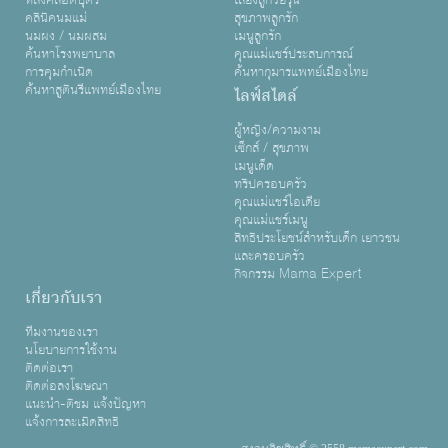
หลังคลอดบุตร
เลี้ยงลูกวัยรุ่น
คลินิคนมแม่
สุขภาพลูกรัก
นมผง / นมผสม
เมนูลูกรัก
ค้นหาโรงพยาบาล
คุณแม่แชร์ประสบการณ์
การคุมกำเนิด
ค้นหากุมารแพทย์เมืองไทย
ค้นหาสูตินรีแพทย์เมืองไทย
ไลฟ์สไตล์
ผู้หญิง/ความงาม
เซ็กส์ / สุขภาพ
เมนูเด็ด
ทริปครอบครัว
คุณแม่แชร์ไอเดีย
คุณแม่แชร์เมนู
สิทธิประโยชน์สำหรับเด็ก เยาวชน
และครอบครัว
กิจกรรม Mama Expert
เกี่ยวกับเรา
ทีมงานของเรา
นโยบายการใช้งาน
ติดต่อเรา
ติดต่อลงโฆษณา
แนะนำ-ติชม แจ้งปัญหา
แจ้งการละเมิดสิทธิ