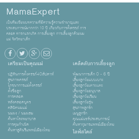
MamaExpert
เป็นทีมเขียนบทความที่มีความรู้ความชำนาญและ
ประสบการณ์มากกว่า 10 ปี เกี่ยวกับการตั้งครรภ์ การ
คลอด ทารกแรกเกิด การเลี้ยงลูก การเลี้ยงลูกด้วยนม
แม่ จิตวิทยาเด็ก
เตรียมเป็นคุณแม่
เคล็ดลับการเลี้ยงลูก
ปฏิทินการตั้งครรภ์40สัปดาห์
พัฒนาการเด็ก 0 - 6 ปี
สุขภาพครรภ์
เลี้ยงลูกวัยแบบเบาะ
โภชนาการแม่ตั้งครรภ์
เลี้ยงลูกวัยเตาะเเตะ
ตั้งชื่อลูก
เลี้ยงลูกวัยอนุบาล
การคลอด
เลี้ยงลูกวัยเรียน
หลังคลอดบุตร
เลี้ยงลูกวัยรุ่น
คลินิคนมแม่
สุขภาพลูกรัก
นมผง / นมผสม
เมนูลูกรัก
ค้นหาโรงพยาบาล
คุณแม่แชร์ประสบการณ์
การคุมกำเนิด
ค้นหากุมารแพทย์เมืองไทย
ค้นหาสูตินรีแพทย์เมืองไทย
ไลฟ์สไตล์