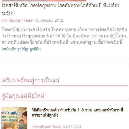
โรคส่าไข้ หรือ โรคหัดกุหลาบ โรคอันตรายใกล้ตัวเบบี๋ ที่แม่ต้อง
ระวัง!!!
MamaExpert Team
05 January 2012
โรคส่าไข้ อาการส่าไข้หรือ โรคหัดกุหลาบเกิดจากการติดเชื้อไวรัสชื่อ
ว่า Human Herpesvirus 6 (HHV-6) ใน ปัจจุบันทางการแพทย์ยังไม่พบ
สาเหตุที่แน่ชัดเกี่ยวกับเชื้อโรคชนิดนี้ แต่พบหลักฐานเชื้อโรคชนิดนี้
ปนเปื...
โรคในเด็ก
ลูกไข้สูง
ลูกมีผื่น
เตรียมพร้อมสู่การเป็นแม่
คู่มือคุณแม่มือใหม่
วิธีเลือกนิทานเด็ก สำหรับวัย 1-3 ขวบ และแนะนำนิทานที่
ควรอ่านให้ลูกฟัง
MamaExpert Team
03/07/2026