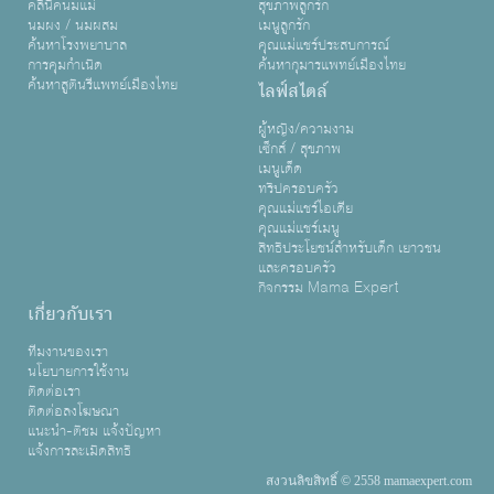
คลินิคนมแม่
สุขภาพลูกรัก
นมผง / นมผสม
เมนูลูกรัก
ค้นหาโรงพยาบาล
คุณแม่แชร์ประสบการณ์
การคุมกำเนิด
ค้นหากุมารแพทย์เมืองไทย
ค้นหาสูตินรีแพทย์เมืองไทย
ไลฟ์สไตล์
ผู้หญิง/ความงาม
เซ็กส์ / สุขภาพ
เมนูเด็ด
ทริปครอบครัว
คุณแม่แชร์ไอเดีย
คุณแม่แชร์เมนู
สิทธิประโยชน์สำหรับเด็ก เยาวชน
และครอบครัว
กิจกรรม Mama Expert
เกี่ยวกับเรา
ทีมงานของเรา
นโยบายการใช้งาน
ติดต่อเรา
ติดต่อลงโฆษณา
แนะนำ-ติชม แจ้งปัญหา
แจ้งการละเมิดสิทธิ
สงวนลิขสิทธิ์ © 2558 mamaexpert.com