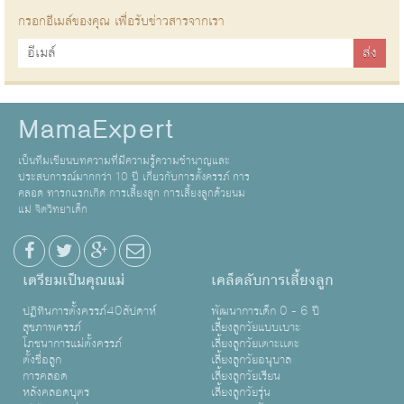
กรอกอีเมล์ของคุณ เพื่อรับข่าวสารจากเรา
MamaExpert
เป็นทีมเขียนบทความที่มีความรู้ความชำนาญและ
ประสบการณ์มากกว่า 10 ปี เกี่ยวกับการตั้งครรภ์ การ
คลอด ทารกแรกเกิด การเลี้ยงลูก การเลี้ยงลูกด้วยนม
แม่ จิตวิทยาเด็ก
เตรียมเป็นคุณแม่
เคล็ดลับการเลี้ยงลูก
ปฏิทินการตั้งครรภ์40สัปดาห์
พัฒนาการเด็ก 0 - 6 ปี
สุขภาพครรภ์
เลี้ยงลูกวัยแบบเบาะ
โภชนาการแม่ตั้งครรภ์
เลี้ยงลูกวัยเตาะเเตะ
ตั้งชื่อลูก
เลี้ยงลูกวัยอนุบาล
การคลอด
เลี้ยงลูกวัยเรียน
หลังคลอดบุตร
เลี้ยงลูกวัยรุ่น