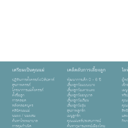
เตรียมเป็นคุณแม่
เคล็ดลับการเลี้ยงลูก
ไลฟ
ปฏิทินการตั้งครรภ์40สัปดาห์
พัฒนาการเด็ก 0 - 6 ปี
ผู้
สุขภาพครรภ์
เลี้ยงลูกวัยแบบเบาะ
เซ็ก
โภชนาการแม่ตั้งครรภ์
เลี้ยงลูกวัยเตาะเเตะ
เมนู
ตั้งชื่อลูก
เลี้ยงลูกวัยอนุบาล
ทริ
การคลอด
เลี้ยงลูกวัยเรียน
คุณแ
หลังคลอดบุตร
เลี้ยงลูกวัยรุ่น
คุณแ
คลินิคนมแม่
สุขภาพลูกรัก
สิทธ
นมผง / นมผสม
เมนูลูกรัก
และ
ค้นหาโรงพยาบาล
คุณแม่แชร์ประสบการณ์
กิจ
การคุมกำเนิด
ค้นหากุมารแพทย์เมืองไทย