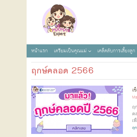
หน้าแรก
เตรียมเป็นคุณแม่
เคล็ดลับการเลี้ยงลูก
ฤกษ์คลอด 2566
เช
Ma
ฤก
คล
เพ
ฤก