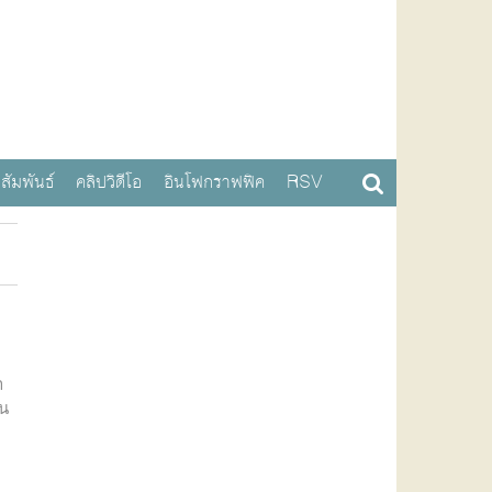
สัมพันธ์
คลิปวิดีโอ
อินโฟกราฟฟิค
RSV
า
้น