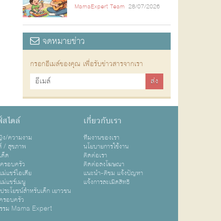
MamaExpert Team
28/07/2026
จดหมายข่าว
กรอกอีเมล์ของคุณ เพื่อรับข่าวสารจากเรา
์สไตล์
เกี่ยวกับเรา
หญิง/ความงาม
ทีมงานของเรา
ส์ / สุขภาพ
นโยบายการใช้งาน
เด็ด
ติดต่อเรา
ปครอบครัว
ติดต่อลงโฆษณา
ม่แชร์ไอเดีย
แนะนำ-ติชม แจ้งปัญหา
ม่แชร์เมนู
แจ้งการละเมิดสิทธิ
ิประโยชน์สำหรับเด็ก เยาวชน
ครอบครัว
กรรม Mama Expert