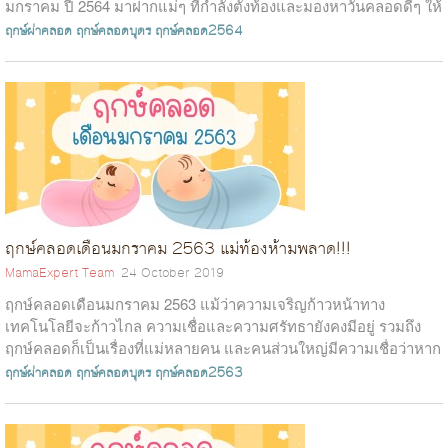
มกราคม ปี 2564 มาฝากแม่ๆ ที่กำลังตั้งท้องและมองหาวันคลอดดีๆ ให้
กับลูกจ้า ซึ่งฤกษ์คลอดเด...
ฤกษ์ผ่าคลอด
ฤกษ์คลอดบุตร
ฤกษ์คลอด2564
ฤกษ์คลอดเดือนมกราคม 2563 แม่ท้องห้ามพลาด!!!
MamaExpert Team
24 October 2019
ฤกษ์คลอดเดือนมกราคม 2563 แม้ว่าความเจริญก้าวหน้าทาง
เทคโนโลยีจะก้าวไกล ความเชื่อและความศรัทธายังคงมีอยู่ รวมถึง
ฤกษ์คลอดก็เป็นเรื่องที่แม่หลายคน และคนส่วนใหญ่มีความเชื่อว่าหาก
ลูกคลอดวันดี วันธงชัย ลู...
ฤกษ์ผ่าคลอด
ฤกษ์คลอดบุตร
ฤกษ์คลอด2563