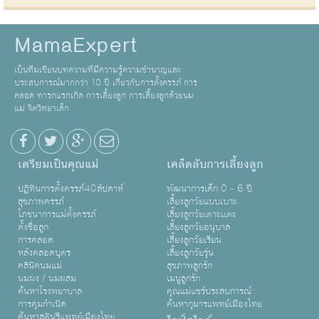
MamaExpert
เป็นทีมเขียนบทความที่มีความรู้ความชำนาญและ
ประสบการณ์มากกว่า 10 ปี เกี่ยวกับการตั้งครรภ์ การ
คลอด ทารกแรกเกิด การเลี้ยงลูก การเลี้ยงลูกด้วยนม
แม่ จิตวิทยาเด็ก
เตรียมเป็นคุณแม่
เคล็ดลับการเลี้ยงลูก
ปฏิทินการตั้งครรภ์40สัปดาห์
พัฒนาการเด็ก 0 - 6 ปี
สุขภาพครรภ์
เลี้ยงลูกวัยแบบเบาะ
โภชนาการแม่ตั้งครรภ์
เลี้ยงลูกวัยเตาะเเตะ
ตั้งชื่อลูก
เลี้ยงลูกวัยอนุบาล
การคลอด
เลี้ยงลูกวัยเรียน
หลังคลอดบุตร
เลี้ยงลูกวัยรุ่น
คลินิคนมแม่
สุขภาพลูกรัก
นมผง / นมผสม
เมนูลูกรัก
ค้นหาโรงพยาบาล
คุณแม่แชร์ประสบการณ์
การคุมกำเนิด
ค้นหากุมารแพทย์เมืองไทย
ค้นหาสูตินรีแพทย์เมืองไทย