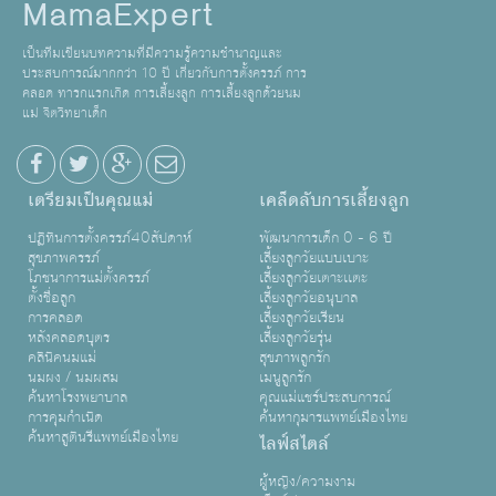
MamaExpert
เป็นทีมเขียนบทความที่มีความรู้ความชำนาญและ
ประสบการณ์มากกว่า 10 ปี เกี่ยวกับการตั้งครรภ์ การ
คลอด ทารกแรกเกิด การเลี้ยงลูก การเลี้ยงลูกด้วยนม
แม่ จิตวิทยาเด็ก
เตรียมเป็นคุณแม่
เคล็ดลับการเลี้ยงลูก
ปฏิทินการตั้งครรภ์40สัปดาห์
พัฒนาการเด็ก 0 - 6 ปี
สุขภาพครรภ์
เลี้ยงลูกวัยแบบเบาะ
โภชนาการแม่ตั้งครรภ์
เลี้ยงลูกวัยเตาะเเตะ
ตั้งชื่อลูก
เลี้ยงลูกวัยอนุบาล
การคลอด
เลี้ยงลูกวัยเรียน
หลังคลอดบุตร
เลี้ยงลูกวัยรุ่น
คลินิคนมแม่
สุขภาพลูกรัก
นมผง / นมผสม
เมนูลูกรัก
ค้นหาโรงพยาบาล
คุณแม่แชร์ประสบการณ์
การคุมกำเนิด
ค้นหากุมารแพทย์เมืองไทย
ค้นหาสูตินรีแพทย์เมืองไทย
ไลฟ์สไตล์
ผู้หญิง/ความงาม