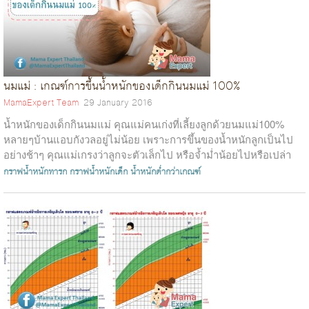
นมแม่ : เกณฑ์การขึ้นน้ำหนักของเด็กกินนมแม่ 100%
MamaExpert Team
29 January 2016
น้ำหนักของเด็กกินนมแม่ คุณแม่คนเก่งที่เลี้ยงลูกด้วยนมแม่100%
หลายๆบ้านแอบกังวลอยู่ไม่น้อย เพราะการขึ้นของน้ำหนักลูกเป็นไป
อย่างช้าๆ คุณแม่เกรงว่าลูกจะตัวเล็กไป หรือจ้ำม่ำน้อยไปหรือเปล่า
อยากให้ลูก...
กราฟน้ำหนักทารก
กราฟน้ำหนักเด็ก
น้ำหนักต่ำกว่าเกณฑ์