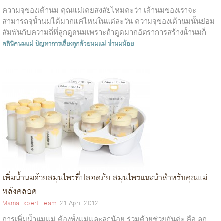
ความจุของเต้านม คุณแม่เคยสงสัยไหมคะว่า เต้านมของเราจะ
สามารถจุน้ำนมได้มากแค่ไหนในแต่ละวัน ความจุของเต้านมนั้นย่อม
สัมพันกับความถี่ที่ลูกดูดนมเพราะถ้าดูดมากอัตราการสร้างน้ำนมก็
มากด้วย นอกจากความถี่แล้...
คลินิคนมแม่
ปัญหาการเลี้ยงลูกด้วยนมแม่
น้ำนมน้อย
เพิ่มน้ำนมด้วยสมุนไพรที่ปลอดภัย สมุนไพรแนะนำสำหรับคุณแม่
หลังคลอด
MamaExpert Team
21 April 2012
การเพิ่มน้ำนมแม่ ต้องทั้งแม่และลูกน้อย ร่วมด้วยช่วยกันค่ะ คือ ลูก