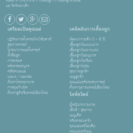
คลอด ทารกแรกเกิด การเลี้ยงลูก การเลี้ยงลูกด้วยนม
แม่ จิตวิทยาเด็ก
เตรียมเป็นคุณแม่
เคล็ดลับการเลี้ยงลูก
ปฏิทินการตั้งครรภ์40สัปดาห์
พัฒนาการเด็ก 0 - 6 ปี
สุขภาพครรภ์
เลี้ยงลูกวัยแบบเบาะ
โภชนาการแม่ตั้งครรภ์
เลี้ยงลูกวัยเตาะเเตะ
ตั้งชื่อลูก
เลี้ยงลูกวัยอนุบาล
การคลอด
เลี้ยงลูกวัยเรียน
หลังคลอดบุตร
เลี้ยงลูกวัยรุ่น
คลินิคนมแม่
สุขภาพลูกรัก
นมผง / นมผสม
เมนูลูกรัก
ค้นหาโรงพยาบาล
คุณแม่แชร์ประสบการณ์
การคุมกำเนิด
ค้นหากุมารแพทย์เมืองไทย
ค้นหาสูตินรีแพทย์เมืองไทย
ไลฟ์สไตล์
ผู้หญิง/ความงาม
เซ็กส์ / สุขภาพ
เมนูเด็ด
ทริปครอบครัว
คุณแม่แชร์ไอเดีย
คุณแม่แชร์เมนู