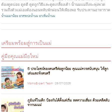
ต้องดูดบ่อย ดูดดี ดูดถูกวิธีและดูดเกลี้ยงเต้า น้ำนมแม่ถึงจะพุ่งพวด
รวมถึงตัวแม่เองต้องนอนหลับพักผ่อนให้เพียงพอ รับประทานอาหาราค
รบ 5 หมู...
น้ำนมมาน้อย
ยาสระปะน้ำนม
ยาเพิ่มน้ำนม
เตรียมพร้อมสู่การเป็นแม่
คู่มือคุณแม่มือใหม่
5 ประโยชน์ของดนตรีต่อลูกน้อย คุณแม่ควรสนับสนุน ให้ลูก
เล่นและฟังดนตรี
MamaExpert Team
28/07/2026
ภูมิแพ้ในเด็ก ป้องกันได้ตั้งแต่เริ่ม ลดความเสี่ยง ด้วยเคล็ดลับ
จากนมแม่