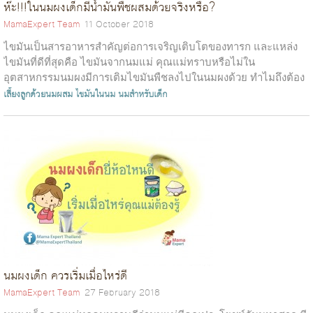
ห๊ะ!!!ในนมผงเด็กมีน้ำมันพืชผสมด้วยจริงหรือ?
MamaExpert Team
11 October 2018
ไขมันเป็นสารอาหารสำคัญต่อการเจริญเติบโตของทารก และแหล่ง
ไขมันที่ดีที่สุดคือ ไขมันจากนมแม่ คุณแม่ทราบหรือไม่ใน
อุตสาหกรรมนมผงมีการเติมไขมันพืชลงไปในนมผงด้วย ทำไมถึงต้อง
เติม? ไขมันจากพืชที่เติมในนมผงเด็...
เลี้ยงลูกด้วยนมผสม
ไขมันในนม
นมสำหรับเด็ก
นมผงเด็ก ควรเริ่มเมื่อไหร่ดี
MamaExpert Team
27 February 2018