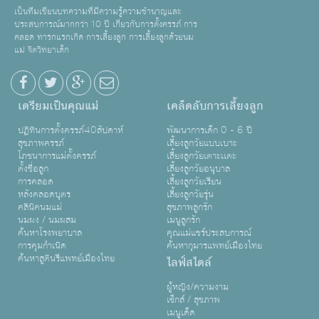
เป็นทีมเขียนบทความที่มีความรู้ความชำนาญและ
ประสบการณ์มากกว่า 10 ปี เกี่ยวกับการตั้งครรภ์ การ
คลอด ทารกแรกเกิด การเลี้ยงลูก การเลี้ยงลูกด้วยนม
แม่ จิตวิทยาเด็ก
เตรียมเป็นคุณแม่
เคล็ดลับการเลี้ยงลูก
ปฏิทินการตั้งครรภ์40สัปดาห์
พัฒนาการเด็ก 0 - 6 ปี
สุขภาพครรภ์
เลี้ยงลูกวัยแบบเบาะ
โภชนาการแม่ตั้งครรภ์
เลี้ยงลูกวัยเตาะเเตะ
ตั้งชื่อลูก
เลี้ยงลูกวัยอนุบาล
การคลอด
เลี้ยงลูกวัยเรียน
หลังคลอดบุตร
เลี้ยงลูกวัยรุ่น
คลินิคนมแม่
สุขภาพลูกรัก
นมผง / นมผสม
เมนูลูกรัก
ค้นหาโรงพยาบาล
คุณแม่แชร์ประสบการณ์
การคุมกำเนิด
ค้นหากุมารแพทย์เมืองไทย
ค้นหาสูตินรีแพทย์เมืองไทย
ไลฟ์สไตล์
ผู้หญิง/ความงาม
เซ็กส์ / สุขภาพ
เมนูเด็ด