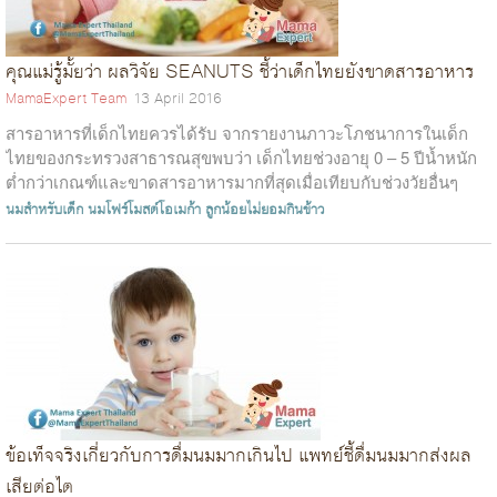
คุณแม่รู้มั้ยว่า ผลวิจัย SEANUTS ชี้ว่าเด็กไทยยังขาดสารอาหาร
MamaExpert Team
13 April 2016
สารอาหารที่เด็กไทยควรได้รับ จากรายงานภาวะโภชนาการในเด็ก
ไทยของกระทรวงสาธารณสุขพบว่า เด็กไทยช่วงอายุ 0 – 5 ปีน้ำหนัก
ต่ำกว่าเกณฑ์และขาดสารอาหารมากที่สุดเมื่อเทียบกับช่วงวัยอื่นๆ
ภาวะขาดโภชนาการ...
นมสำหรับเด็ก
นมโฟร์โมสต์โอเมก้า
ลูกน้อยไม่ยอมกินข้าว
ข้อเท็จจริงเกี่ยวกับการดื่มนมมากเกินไป แพทย์ชี้ดื่มนมมากส่งผล
เสียต่อไต