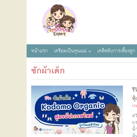
หน้าแรก
เตรียมเป็นคุณแม่
เคล็ดลับการเลี้ยงลูก
ซักผ้าเด็ก
รี
ฟุ
Ma
สว
แร
น้
น้ำ