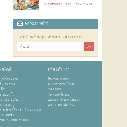
MamaExpert Team
28/07/2026
จดหมายข่าว
กรอกอีเมล์ของคุณ เพื่อรับข่าวสารจากเรา
์สไตล์
เกี่ยวกับเรา
หญิง/ความงาม
ทีมงานของเรา
ส์ / สุขภาพ
นโยบายการใช้งาน
เด็ด
ติดต่อเรา
ปครอบครัว
ติดต่อลงโฆษณา
ม่แชร์ไอเดีย
แนะนำ-ติชม แจ้งปัญหา
ม่แชร์เมนู
แจ้งการละเมิดสิทธิ
ิประโยชน์สำหรับเด็ก เยาวชน
ครอบครัว
กรรม Mama Expert