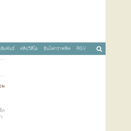
สัมพันธ์
คลิปวิดีโอ
อินโฟกราฟฟิค
RSV
หอม
ด็ก
หา