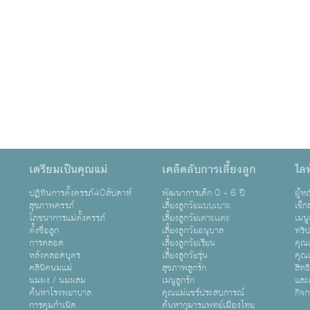
เตรียมเป็นคุณแม่
เคล็ดลับการเลี้ยงลูก
ไลฟ
ปฏิทินการตั้งครรภ์40สัปดาห์
พัฒนาการเด็ก 0 - 6 ปี
ผู้
สุขภาพครรภ์
เลี้ยงลูกวัยแบบเบาะ
เซ็ก
โภชนาการแม่ตั้งครรภ์
เลี้ยงลูกวัยเตาะเเตะ
เมนู
ตั้งชื่อลูก
เลี้ยงลูกวัยอนุบาล
ทริ
การคลอด
เลี้ยงลูกวัยเรียน
คุณแ
หลังคลอดบุตร
เลี้ยงลูกวัยรุ่น
คุณแ
คลินิคนมแม่
สุขภาพลูกรัก
สิทธ
นมผง / นมผสม
เมนูลูกรัก
และ
ค้นหาโรงพยาบาล
คุณแม่แชร์ประสบการณ์
กิจ
การคุมกำเนิด
ค้นหากุมารแพทย์เมืองไทย