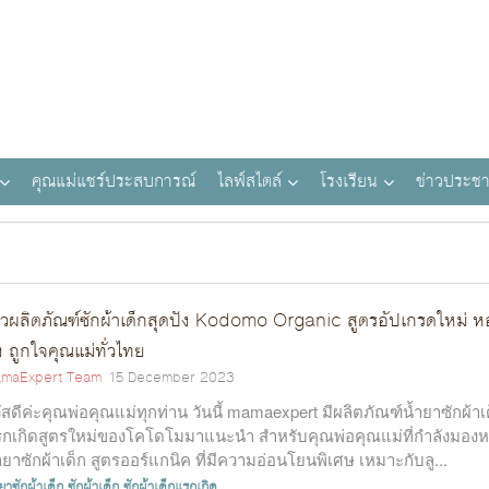
คุณแม่แชร์ประสบการณ์
ไลฟ์สไตล์
โรงเรียน
ข่าวประชา
วิวผลิตภัณฑ์ซักผ้าเด็กสุดปัง Kodomo Organic สูตรอัปเกรดใหม่ 
้ง ถูกใจคุณแม่ทั่วไทย
maExpert Team
15 December 2023
ัสดีค่ะคุณพ่อคุณแม่ทุกท่าน วันนี้ mamaexpert มีผลิตภัณฑ์น้ำยาซักผ้าเ
กเกิดสูตรใหม่ของโคโดโมมาแนะนำ สำหรับคุณพ่อคุณแม่ที่กำลังมอง
ำยาซักผ้าเด็ก สูตรออร์แกนิค ที่มีความอ่อนโยนพิเศษ เหมาะกับลู...
ยาซักผ้าเด็ก
ซักผ้าเด็ก
ซักผ้าเด็กแรกเกิด