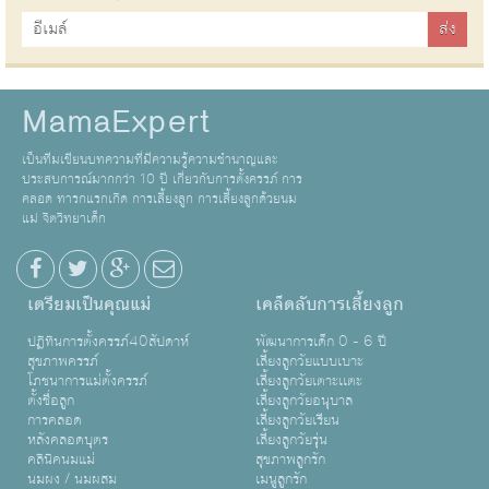
MamaExpert
เป็นทีมเขียนบทความที่มีความรู้ความชำนาญและ
ประสบการณ์มากกว่า 10 ปี เกี่ยวกับการตั้งครรภ์ การ
คลอด ทารกแรกเกิด การเลี้ยงลูก การเลี้ยงลูกด้วยนม
แม่ จิตวิทยาเด็ก
เตรียมเป็นคุณแม่
เคล็ดลับการเลี้ยงลูก
ปฏิทินการตั้งครรภ์40สัปดาห์
พัฒนาการเด็ก 0 - 6 ปี
สุขภาพครรภ์
เลี้ยงลูกวัยแบบเบาะ
โภชนาการแม่ตั้งครรภ์
เลี้ยงลูกวัยเตาะเเตะ
ตั้งชื่อลูก
เลี้ยงลูกวัยอนุบาล
การคลอด
เลี้ยงลูกวัยเรียน
หลังคลอดบุตร
เลี้ยงลูกวัยรุ่น
คลินิคนมแม่
สุขภาพลูกรัก
นมผง / นมผสม
เมนูลูกรัก