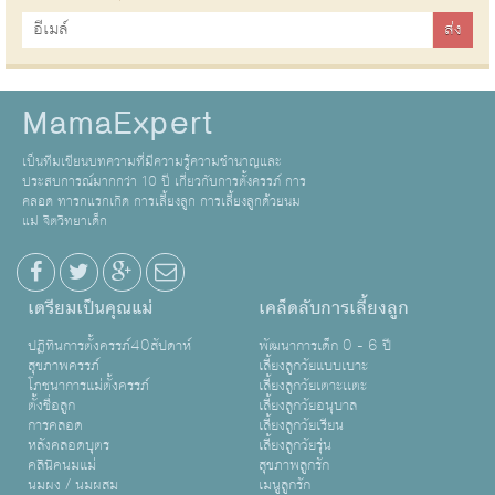
MamaExpert
เป็นทีมเขียนบทความที่มีความรู้ความชำนาญและ
ประสบการณ์มากกว่า 10 ปี เกี่ยวกับการตั้งครรภ์ การ
คลอด ทารกแรกเกิด การเลี้ยงลูก การเลี้ยงลูกด้วยนม
แม่ จิตวิทยาเด็ก
เตรียมเป็นคุณแม่
เคล็ดลับการเลี้ยงลูก
ปฏิทินการตั้งครรภ์40สัปดาห์
พัฒนาการเด็ก 0 - 6 ปี
สุขภาพครรภ์
เลี้ยงลูกวัยแบบเบาะ
โภชนาการแม่ตั้งครรภ์
เลี้ยงลูกวัยเตาะเเตะ
ตั้งชื่อลูก
เลี้ยงลูกวัยอนุบาล
การคลอด
เลี้ยงลูกวัยเรียน
หลังคลอดบุตร
เลี้ยงลูกวัยรุ่น
คลินิคนมแม่
สุขภาพลูกรัก
นมผง / นมผสม
เมนูลูกรัก