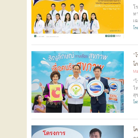
โร
ทา
เฉ
ทา
โร
“โ
โภ
Ma
“โ
ไท
สุ
โฟร
โค