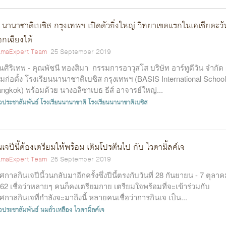
.นานาชาติเบซิส กรุงเทพฯ เปิดตัวยิ่งใหญ่ วิทยาเขตแรกในเอเชียตะวั
กเฉียงใต้
maExpert Team
25 September 2019
ณศิริเทพ - คุณพัชนี ทองสิมา กรรมการอาวุสโส บริษัท อาร์ทูดีวัน จำกัด ผ
วมก่อตั้ง โรงเรียนนานาชาติเบซิส กรุงเทพฯ (BASIS International School
ngkok) พร้อมด้วย นางอลิซาเบธ ธีส์ อาจารย์ใหญ่...
าวประชาสัมพันธ์
โรงเรียนนานาชาติ
โรงเรียนนานาชาติเบซิส
นเจปีนี้ต้องเตรียมให้พร้อม เติมโปรตีนไป กับ ไวตามิ้ลค์เจ
maExpert Team
25 September 2019
ศกาลกินเจปีนี้วนกลับมาอีกครั้งซึ่งปีนี้ตรงกับวันที่ 28 กันยายน - 7 ตุลา
62 เชื่อว่าหลายๆ คนก็คงเตรียมกาย เตรียมใจพร้อมที่จะเข้าร่วมกับ
ศกาลกินเจที่กำลังจะมาถึงนี้ หลายคนเชื่อว่าการกินเจ เป็น...
าวประชาสัมพันธ์
นมถั่วเหลือง
ไวตามิ้ลค์เจ