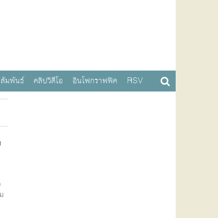
สัมพันธ์
คลิปวิดีโอ
อินโฟกราฟฟิค
RSV
ง
)
าม