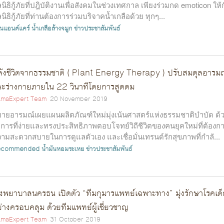
ลนิธิกู้ภัยที่ปฎิบัติงานเพื่อสังคมในช่วงเทศกาล เพียงร่วมกด emoticon ให้
ลนิธิกู้ภัยที่ท่านต้องการร่วมบริจาคน้ำเกลือด้วย ทุกๆ...
ีนแอนด์แคร์
น้ำเกลือล้างจมูก
ข่าวประชาสัมพันธ์
ังชีวิตจากธรรมชาติ ( Plant Energy Therapy ) ปรับสมดุลอารมณ
ะร่างกายภายใน 22 วินาทีโดยการสูดดม
maExpert Team
20 November 2019
ายอารมณ์เผยแผนผลิตภัณฑ์ใหม่มุ่งเน้นศาสตร์แห่งธรรมชาติบำบัด ด้
ธีการที่ง่ายและทรงประสิทธิภาพตอบโจทย์วิถีชีวิตของคนยุคใหม่ที่ต้องก
ามสะดวกสบายในการดูแลตัวเอง และเชื่อมั่นเทรนด์รักสุขภาพที่กำลั...
ecommended
น้ำมันหอมระเหย
ข่าวประชาสัมพันธ์
งพยาบาลนครธน เปิดตัว “ทีมกุมารแพทย์เฉพาะทาง” มุ่งรักษาโรคเด็
่างครอบคลุม ด้วยทีมแพทย์ผู้เชี่ยวชาญ
maExpert Team
31 October 2019