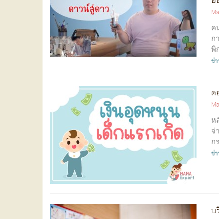
ออ
Ma
คน
กา
พิ
ข่
ตอ
Ma
หล
จ่
กร
ข่
บร