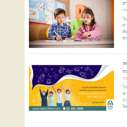
ภา
Ma
ใน
ต่
พั
ข่
รพ
ร
Ma
โร
ทา
อว
สา
โร