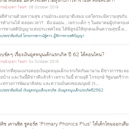
กมาดีเสมอ แต่ใครจะมีความสุขกับการทำงานได้ ตลอดเวลา?
maExpert Team
08 October 2019
ที่ทำงานด้วยความสุข งานมักจะออกมาดีเสมอ แต่ใครจะมีความสุขกับ
รทำงานได้ ตลอดเวลา? มีแน่นอน... เพราะเด็ก ๆ ในสมาคมผู้ปกครอง
การทางสติปัญญาแห่งประเทศไทย ได้พิสูจน์ให้ทุกคนเห็นความสุขนี้ ผ...
าวประชาสัมพันธ์
โครงการดาวน์สู่ดาว
ผู้พิการทางสติปัญญา
บชัดๆ เรื่องเงินอุดหนุนเด็กแรกเกิด ปี 62 ได้ตอนไหน?
maExpert Team
04 October 2019
ังจากที่คุณแม่รอคอยเงินอุดหนุนเด็กแรกเกิดกันมานาน มีข่าวการชะลอ
ายบ้าง และวันนี้มีข่าวดีแล้วจ้า เพราะวันนี้ ท่านจุติ ไกรฤกษ์ รัฐมนตรีว่า
ะทรวงการพัฒนาสังคม และความมั่นคงของมนุษย์ (ร...
าวประชาสัมพันธ์
เงินอุดหนุนเด็กแรกเกิด
เงินอุดหนุนเด็กแรกเกิดปี2562
ิติช เคานซิล ชูคอร์ส "Primary Phonics Plus" ให้เด็กไทยออกเสีย