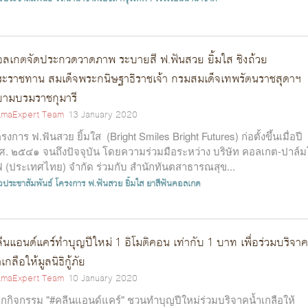
ลเกตจัดประกวดวาดภาพ ระบายสี ฟ.ฟันสวย ยิ้มใส ชิงถ้วย
ะราชทาน สมเด็จพระกนิษฐาธิราชเจ้า กรมสมเด็จเทพรัตนราชสุดาฯ
ามบรมราชกุมารี
maExpert Team
13 January 2020
รงการ ฟ.ฟันสวย ยิ้มใส (Bright Smiles Bright Futures) ก่อตั้งขึ้นเมื่อปี
ศ. ๒๕๔๑ จนถึงปัจจุบัน โดยความร่วมมือระหว่าง บริษัท คอลเกต-ปาล์
ฟ (ประเทศไทย) จํากัด ร่วมกับ สํานักทันตสาธารณสุข...
าวประชาสัมพันธ์
โครงการ ฟ.ฟันสวย ยิ้มใส
ยาสีฟันคอลเกต
ีนแอนด์แคร์ทำบุญปีใหม่ 1 อิโมติคอน เท่ากับ 1 บาท เพื่อร่วมบริจาค
ำเกลือให้มูลนิธิกู้ภัย
maExpert Team
10 January 2020
กกิจกรรม "#คลีนแอนด์แคร์" ชวนทำบุญปีใหม่ร่วมบริจาคน้ำเกลือให้