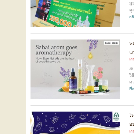
มู
มู
คล
พล
แล
Ma
สบ
วิ
คว
R
โร
อย
Ma