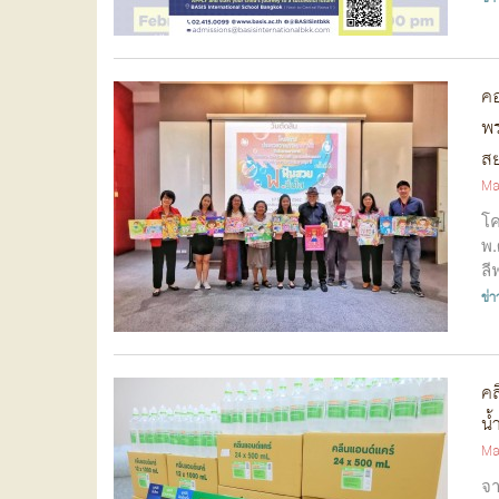
คอ
พร
สย
Ma
โค
พ.
ลี
ข่
คล
น้
Ma
จา