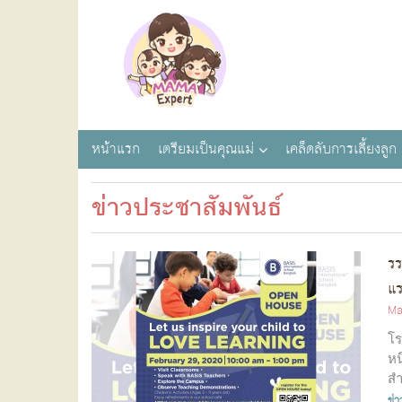
หน้าแรก
เตรียมเป็นคุณแม่
เคล็ดลับการเลี้ยงลูก
ข่าวประชาสัมพันธ์
รร
แร
Ma
โร
หน
สำ
ข่