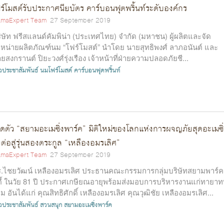
ร์โมสต์รับประกาศนียบัตร คาร์บอนฟุตพริ้นท์ระดับองค์กร
maExpert Team
27 September 2019
ิษัท ฟรีสแลนด์คัมพิน่า (ประเทศไทย) จำกัด (มหาชน) ผู้ผลิตและจัด
หน่ายผลิตภัณฑ์นม “โฟร์โมสต์” นำโดย นายสุทธิพงศ์ ลาภอนันต์ และ
ยสงกรานต์ ปิยะวงศ์รุ่งเรือง เจ้าหน้าที่ฝ่ายความปลอดภัยชี...
าวประชาสัมพันธ์
นมโฟร์โมสต์
คาร์บอนฟุตพริ้นท์
ิดตัว “สยามอะเมซิ่งพาร์ค” มิติใหม่ของโลกแห่งการผจญภัยสุดอะเมซิ่
งต่อสู่รุ่นสองตระกูล “เหลืองอมรเลิศ”
maExpert Team
27 September 2019
.ไชยวัฒน์ เหลืองอมรเลิศ ประธานคณะกรรมการกลุ่มบริษัทสยามพาร์ค
ตี้ ในวัย 81 ปี ประกาศเกษียณอายุพร้อมส่งมอบการบริหารงานแก่ทายาทท
ม อันได้แก่ คุณสิทธิศักดิ์ เหลืองอมรเลิศ คุณวุฒิชัย เหลืองอมรเลิศ...
าวประชาสัมพันธ์
สวนสนุก
สยามอะเมซิ่งพาร์ค