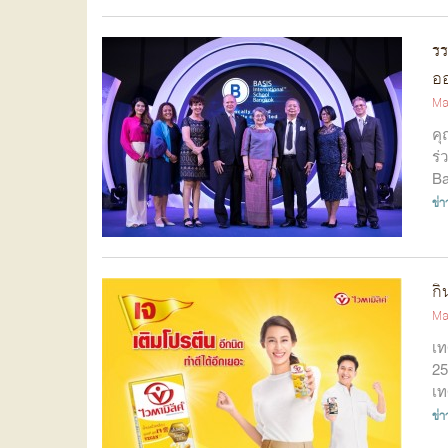
รร
ออ
Ma
คุ
ร่
Ba
ข่
กิ
Ma
เท
25
เท
ข่