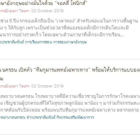
ษาอังกฤษอย่างมั่นใจด้วย “จอลลี่ โฟนิกส์”
maExpert Team
02 October 2019
ช่วง 5 ปีแรกของเด็กถือเป็น “เวลาทอง” สำหรับพ่อแม่ในการวางพื้นฐาน
าง ๆ ให้กับลูก เพราะเป็นช่วงเวลาที่สมองของเด็กมีการเติบโตและมี
ฒนาการอย่างรวดเร็ว โดยเฉพาะด้านภาษาที่เด็กจะมีการเรียน...
าวประชาสัมพันธ์
การเรียนการสอน
การสอนภาษาอังกฤษ
.นครธน เปิดตัว “ทีมกุมารแพทย์เฉพาะทาง” พร้อมให้บริการแบบองค
วม
maExpert Team
02 October 2019
งพยาบาลนครธน โรงพยาบาลที่มีความเชี่ยวชาญในการรักษาโรคเฉพา
ง เชิญชวนผู้ปกครองที่ใส่ใจสุขภาพลูกน้อย พาน้อง ๆ มาร่วมกิจกรรมตะ
กาศต้อนรับปิดเทอม พร้อมพบกับทีมกุมารแพทย์เฉพาะทาง หลากหลาย
ขา อาทิ...
งพยาบาลนครธน
ข่าวประชาสัมพันธ์
กิจกรรมเสริมพัฒนาการ