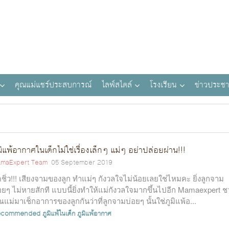
คุณแม่แชร์ประสบการณ์
ไลฟ์สไตล์
โรงเรียน
ข่าวประชา
มิแพ้อากาศในเด็กไม่ใช่เรื่องเล็กๆ แม่ๆ อย่าปล่อยผ่าน!!!
maExpert Team
05 September 2019
ดชิ่ว!!! เสียงจามของลูก ทำแม่ๆ กังวลใจไม่น้อยเลยใช่ไหมคะ ยิ่งลูกจาม
อยๆ ไม่หายสักที แบบนี้ยิ่งทำให้แม่กังวลใจมากขึ้นไปอีก Mamaexpert 
ณแม่มาเช็กอาการของลูกกันว่าที่ลูกจามบ่อยๆ นั้นใช่ภูมิแพ้อ...
ecommended
ภูมิแพ้ในเด็ก
ภูมิแพ้อากาศ