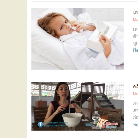
เท
Ma
เท
ต้
ลู
R
คล
Ma
สา
สา
ก่
พญ.