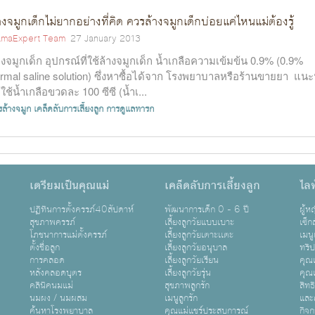
างจมูกเด็กไม่ยากอย่างที่คิด ควรล้างจมูกเด็กบ่อยแค่ไหนแม่ต้องรู้
maExpert Team
27 January 2013
างจมูกเด็ก อุปกรณ์ที่ใช้ล้างจมูกเด็ก น้ำเกลือความเข้มข้น 0.9% (0.9%
rmal saline solution) ซึ่งหาซื้อได้จาก โรงพยาบาลหรือร้านขายยา แน
้ใช้น้ำเกลือขวดละ 100 ซีซี (น้ำเ...
รล้างจมูก
เคล็ดลับการเลี้ยงลูก
การดูแลทารก
เตรียมเป็นคุณแม่
เคล็ดลับการเลี้ยงลูก
ไลฟ
ปฏิทินการตั้งครรภ์40สัปดาห์
พัฒนาการเด็ก 0 - 6 ปี
ผู้
สุขภาพครรภ์
เลี้ยงลูกวัยแบบเบาะ
เซ็ก
โภชนาการแม่ตั้งครรภ์
เลี้ยงลูกวัยเตาะเเตะ
เมนู
ตั้งชื่อลูก
เลี้ยงลูกวัยอนุบาล
ทริ
การคลอด
เลี้ยงลูกวัยเรียน
คุณแ
หลังคลอดบุตร
เลี้ยงลูกวัยรุ่น
คุณแ
คลินิคนมแม่
สุขภาพลูกรัก
สิทธ
นมผง / นมผสม
เมนูลูกรัก
และ
ค้นหาโรงพยาบาล
คุณแม่แชร์ประสบการณ์
กิจ