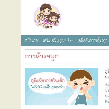
หน้าแรก
เตรียมเป็นคุณแม่
เคล็ดลับการเลี้ยงลูก
การล้างจมูก
ภู
Ma
ฮั
บ่
คุ
R