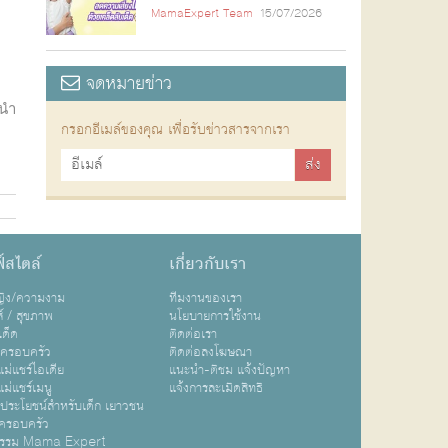
MamaExpert Team
15/07/2026
จดหมายข่าว
ะนำ
กรอกอีเมล์ของคุณ เพื่อรับข่าวสารจากเรา
์สไตล์
เกี่ยวกับเรา
หญิง/ความงาม
ทีมงานของเรา
ส์ / สุขภาพ
นโยบายการใช้งาน
เด็ด
ติดต่อเรา
ปครอบครัว
ติดต่อลงโฆษณา
ม่แชร์ไอเดีย
แนะนำ-ติชม แจ้งปัญหา
ม่แชร์เมนู
แจ้งการละเมิดสิทธิ
ิประโยชน์สำหรับเด็ก เยาวชน
ครอบครัว
กรรม Mama Expert