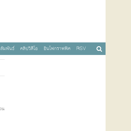
สัมพันธ์
คลิปวิดีโอ
อินโฟกราฟฟิค
RSV
ชวน