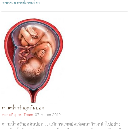
มีการรักษาด้วยสเต็...
การคลอด
การตั้งครรภ์
รก
ภาวะน้ำคร่ำอุดตันปอด
MamaExpert Team
07 March 2012
ภาวะน้ำคร่ำอุดตันปอด . . แม้การแพทย์จะพัฒนาก้าวหน้าไปอย่าง