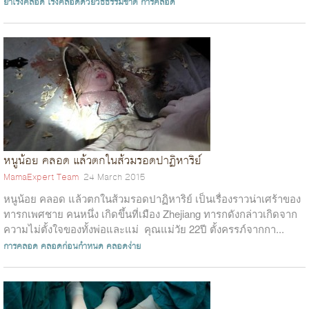
ยาเร่งคลอด
เร่งคลอดด้วยวิธีธรรมชาติ
การคลอด
หนูน้อย คลอด แล้วตกในส้วมรอดปาฏิหาริย์
MamaExpert Team
24 March 2015
หนูน้อย คลอด แล้วตกในส้วมรอดปาฏิหาริย์ เป็นเรื่องราวน่าเศร้าของ
ทารกเพศชาย คนหนึ่ง เกิดขึ้นที่เมือง Zhejiang ทารกดังกล่าวเกิดจาก
ความไม่ตั้งใจของทั้งพ่อและแม่ คุณแม่วัย 22ปี ตั้งครรภ์จากกา...
การคลอด
คลอดก่อนกำหนด
คลอดง่าย