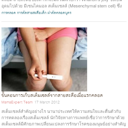
อุดมไปด้วย มีเซนไคมอล สเต็มเซลล์ (Mesenchymal stem cell) ซึ่ง
เป็นสเต็...
การคลอด
การตัดสายสะดือเด็ก
ผ่าตัดคลอดบุตร
ขั้นตอนการเก็บสเต็มเซลล์จากสายสะดือเมื่อแรกคลอด
MamaExpert Team
17 March 2012
สเต็มเซลล์สำคัญอย่างไร นานาประเทศให้ความสนใจและตื่นตัวกับ
การทดลองเรื่องสเต็มเซลล์ นักวิจัยทางการแพทย์เชื่อว่าการรักษาด้วย
สเต็มเซลล์มีศักยภาพเปลี่ยนแปลงการรักษาโรคของมนุษย์อย่างสำคัญ