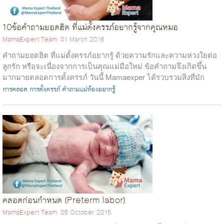
10ข้อคำถามยอดฮิต ที่แม่ตั้งครรภ์อยากรู้จากคุณหมอ
MamaExpert Team
01 March 2016
คำถามยอดฮิต ที่แม่ตั้งครรภ์อยากรู้ ด้วยความรักและความห่วงใยต่อ
ลูกรัก หรือจะเนื่องจากการเป็นคุณแม่มือใหม่ ข้อคำถามจึงเกิดขึ้น
มากมายตลอดการตั้งครรภ์ วันนี้ Mamaexper ได้รวบรวมสิ่งที่มัก
ทำให้...
การคลอด
การตั้งครรภ์
คำถามแม่ท้องอยากรู้
คลอดก่อนกำหนด (Preterm labor)
MamaExpert Team
05 October 2015