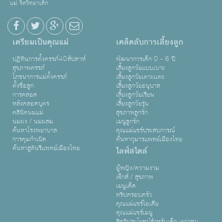
แม่ จิตวิทยาเด็ก
เตรียมเป็นคุณแม่
เคล็ดลับการเลี้ยงลูก
ปฏิทินการตั้งครรภ์40สัปดาห์
พัฒนาการเด็ก 0 - 6 ปี
สุขภาพครรภ์
เลี้ยงลูกวัยแบบเบาะ
โภชนาการแม่ตั้งครรภ์
เลี้ยงลูกวัยเตาะเเตะ
ตั้งชื่อลูก
เลี้ยงลูกวัยอนุบาล
การคลอด
เลี้ยงลูกวัยเรียน
หลังคลอดบุตร
เลี้ยงลูกวัยรุ่น
คลินิคนมแม่
สุขภาพลูกรัก
นมผง / นมผสม
เมนูลูกรัก
ค้นหาโรงพยาบาล
คุณแม่แชร์ประสบการณ์
การคุมกำเนิด
ค้นหากุมารแพทย์เมืองไทย
ค้นหาสูตินรีแพทย์เมืองไทย
ไลฟ์สไตล์
ผู้หญิง/ความงาม
เซ็กส์ / สุขภาพ
เมนูเด็ด
ทริปครอบครัว
คุณแม่แชร์ไอเดีย
คุณแม่แชร์เมนู
สิทธิประโยชน์สำหรับเด็ก เยาวชน