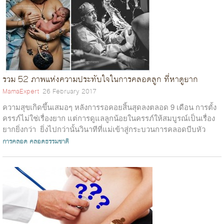
รวม 52 ภาพแห่งความประทับใจในการคลอดลูก ที่หาดูยาก
MamaExpert
26 February 2017
ความสุขเกิดขึ้นเสมอๆ หลังการรอคอยสิ้นสุดลงตลอด 9 เดือน การตั้ง
ครรภ์ไม่ใช่เรื่องยาก แต่การดูแลลูกน้อยในครรภ์ให้สมบูรณ์เป็นเรื่อง
ยากยิ่งกว่า ยิ่งไปกว่านั้นวินาทีที่แม่เข้าสู่กระบวนการคลอดบีบหัว
ใจข...
การคลอด
คลอดธรรมชาติ