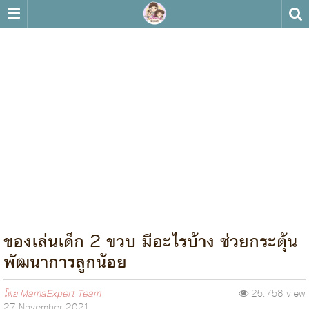
ของเล่นเด็ก 2 ขวบ มีอะไรบ้าง ช่วยกระตุ้น
พัฒนาการลูกน้อย
โดย
MamaExpert Team
25,758 view
27 November 2021