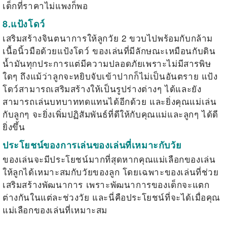
เด็กที่ราคาไม่แพงก็พอ
8.แป้งโดว์
เสริมสร้างจินตนาการให้ลูกวัย 2 ขวบไปพร้อมกับกล้าม
เนื้อนิ้วมือด้วยแป้งโดว์ ของเล่นที่มีลักษณะเหมือนกับดิน
น้ำมันทุกประการแต่มีความปลอดภัยเพราะไม่มีสารพิษ
ใดๆ ถึงแม้ว่าลูกจะหยิบจับเข้าปากก็ไม่เป็นอันตราย แป้ง
โดว์สามารถเสริมสร้างให้เป็นรูปร่างต่างๆ ได้และยัง
สามารถเล่นบทบาททดแทนได้อีกด้วย และยิ่งคุณแม่เล่น
กับลูกๆ จะยิ่งเพิ่มปฏิสัมพันธ์ที่ดีให้กับคุณแม่และลูกๆ ได้ดี
ยิ่งขึ้น
ประโยชน์ของการเล่นของเล่นที่เหมาะกับวัย
ของเล่นจะมีประโยชน์มากที่สุดหากคุณแม่เลือกของเล่น
ให้ลูกได้เหมาะสมกับวัยของลูก โดยเฉพาะของเล่นที่ช่วย
เสริมสร้างพัฒนาการ เพราะพัฒนาการของเด็กจะแตก
ต่างกันในแต่ละช่วงวัย และนี่คือประโยชน์ที่จะได้เมื่อคุณ
แม่เลือกของเล่นที่เหมาะสม