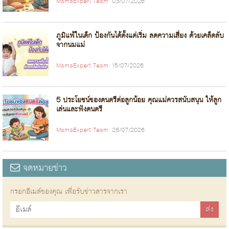
MamaExpert Team
03/07/2026
ภูมิแพ้ในเด็ก ป้องกันได้ตั้งแต่เริ่ม ลดความเสี่ยง ด้วยเคล็ดลับ
จากนมแม่
MamaExpert Team
15/07/2026
5 ประโยชน์ของดนตรีต่อลูกน้อย คุณแม่ควรสนับสนุน ให้ลูก
เล่นและฟังดนตรี
MamaExpert Team
28/07/2026
จดหมายข่าว
กรอกอีเมล์ของคุณ เพื่อรับข่าวสารจากเรา