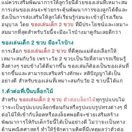
แม่ควรเสริมพัฒนาการให้ลูกวัยนี้ด้วยของเล่นที่เหมาะสม
การเล่นของเล่นจะช่วยกระตุ้นพัฒนาการของลูกได้ดีและ
ยังเป็นการส่งเสริมให้ลูกได้เรียนรู้ก่อนจะเข้าสู่โรงเรียน
อนุบาล
โดย
ที่มีประโยชน์และเหมาะ
ของเล่นเด็ก 2 ขวบ
สมมากที่สุดสำหรับวัยนี้จะมีอะไรบ้างมาดูกันเลยดีกว่า
ของเล่นเด็ก 2 ขวบ
มีอะไรบ้าง
การเลือก
ที่ดีคุณแม่ต้องเลือกให้
ของเล่นเด็ก 2 ขวบ
เหมาะสมกับวัย เพราะวัย 2 ขวบเป็นวัยที่สามารถเรียนรู้
สิ่งต่างๆ รอบข้างได้ดีมากขึ้น ของเล่นก็ต้องเป็นของเล่นที่
ยากขึ้นและสามารถเสริมสร้างทักษะ สติปัญญาได้เป็น
อย่างดี สำหรับของเล่นที่เหมาะสมกับวัย 2 ขวบนี้ได้แก่
1.ตัวต่อที่เป็นบล็อกไม้
สำหรับ
ตัวต่อบล็อกไม้
ทุกรูปแบบไม่
ของเล่นเด็ก 2 ขวบ
ว่าจะเป็นรูปแบบบล็อกซ้อนกันหรือรูปแบบรูปทรงต่างๆ ที่
ต่อไม้ให้เข้ากับล็อคหรือลงล็อคพอดีจะช่วยเสริมสร้าง
พัฒนาการให้กับเด็กวัยนี้ได้เป็นอย่างดี ไม่ว่าจะเป็นทาง
ด้านคณิตศาสตร์ ทำให้รู้จักความคิดที่มีเหตุผลว่าตัวต่อ