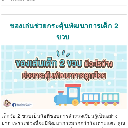
ของเล่นช่วยกระตุ้นพัฒนาการเด็ก 2
ขวบ
เด็กวัย 2 ขวบเป็นวัยที่ชอบการสำรวจเรียนรู้เป็นอย่าง
มาก เพราะช่วงนี้จะมีพัฒนาการมากกว่าวัยเตาะแตะ คุณ