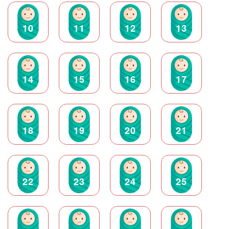
10
11
12
13
14
15
16
17
18
19
20
21
22
23
24
25