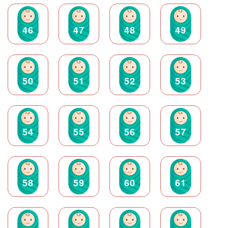
46
47
48
49
50
51
52
53
54
55
56
57
58
59
60
61