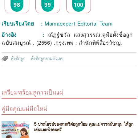
98
99
100
Mamaexpert Editorial Team
เรียบเรียงโดย :
ณัฏฐ์ชวัล แสงสุวรรณ.คู่มือตั้งชื่อลูก
อ้างอิง :
ฉบับสมบูรณ์ . (2556) .กรุงเทพ : สำนักพิพ์สื่อรวิชญ.
ตั้งชื่อลูก
ตั้งชื่อลูกตามตัวเลข
เตรียมพร้อมสู่การเป็นแม่
คู่มือคุณแม่มือใหม่
5 ประโยชน์ของดนตรีต่อลูกน้อย คุณแม่ควรสนับสนุน ให้ลูก
เล่นและฟังดนตรี