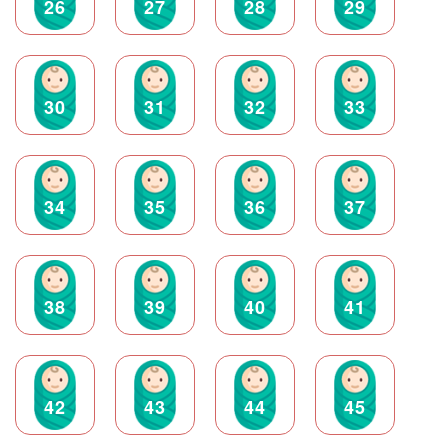
26
27
28
29
30
31
32
33
34
35
36
37
38
39
40
41
42
43
44
45