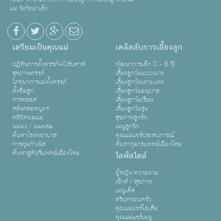
แม่ จิตวิทยาเด็ก
เตรียมเป็นคุณแม่
เคล็ดลับการเลี้ยงลูก
ปฏิทินการตั้งครรภ์40สัปดาห์
พัฒนาการเด็ก 0 - 6 ปี
สุขภาพครรภ์
เลี้ยงลูกวัยแบบเบาะ
โภชนาการแม่ตั้งครรภ์
เลี้ยงลูกวัยเตาะเเตะ
ตั้งชื่อลูก
เลี้ยงลูกวัยอนุบาล
การคลอด
เลี้ยงลูกวัยเรียน
หลังคลอดบุตร
เลี้ยงลูกวัยรุ่น
คลินิคนมแม่
สุขภาพลูกรัก
นมผง / นมผสม
เมนูลูกรัก
ค้นหาโรงพยาบาล
คุณแม่แชร์ประสบการณ์
การคุมกำเนิด
ค้นหากุมารแพทย์เมืองไทย
ค้นหาสูตินรีแพทย์เมืองไทย
ไลฟ์สไตล์
ผู้หญิง/ความงาม
เซ็กส์ / สุขภาพ
เมนูเด็ด
ทริปครอบครัว
คุณแม่แชร์ไอเดีย
คุณแม่แชร์เมนู