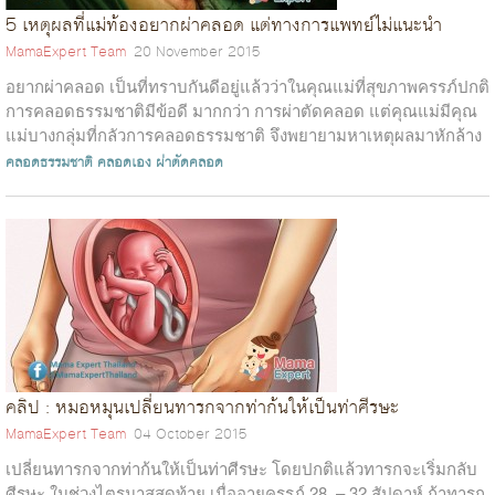
5 เหตุผลที่แม่ท้องอยากผ่าคลอด แต่ทางการแพทย์ไม่แนะนำ
MamaExpert Team
20 November 2015
อยากผ่าคลอด เป็นที่ทราบกันดีอยู่แล้วว่าในคุณแม่ที่สุขภาพครรภ์ปกติ
การคลอดธรรมชาติมีข้อดี มากกว่า การผ่าตัดคลอด แต่คุณแม่มีคุณ
แม่บางกลุ่มที่กลัวการคลอดธรรมชาติ จึงพยายามหาเหตุผลมาหักล้าง
ข้อบ่งชี...
คลอดธรรมชาติ
คลอดเอง
ผ่าตัดคลอด
คลิป : หมอหมุนเปลี่ยนทารกจากท่าก้นให้เป็นท่าศีรษะ
MamaExpert Team
04 October 2015
เปลี่ยนทารกจากท่าก้นให้เป็นท่าศีรษะ โดยปกติแล้วทารกจะเริ่มกลับ
ศีรษะ ในช่วงไตรมาสสุดท้าย เมื่ออายุครรภ์ 28 – 32 สัปดาห์ ถ้าทารก