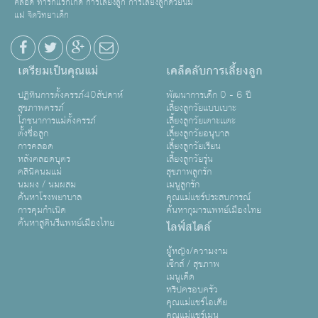
คลอด ทารกแรกเกิด การเลี้ยงลูก การเลี้ยงลูกด้วยนม
แม่ จิตวิทยาเด็ก
เตรียมเป็นคุณแม่
เคล็ดลับการเลี้ยงลูก
ปฏิทินการตั้งครรภ์40สัปดาห์
พัฒนาการเด็ก 0 - 6 ปี
สุขภาพครรภ์
เลี้ยงลูกวัยแบบเบาะ
โภชนาการแม่ตั้งครรภ์
เลี้ยงลูกวัยเตาะเเตะ
ตั้งชื่อลูก
เลี้ยงลูกวัยอนุบาล
การคลอด
เลี้ยงลูกวัยเรียน
หลังคลอดบุตร
เลี้ยงลูกวัยรุ่น
คลินิคนมแม่
สุขภาพลูกรัก
นมผง / นมผสม
เมนูลูกรัก
ค้นหาโรงพยาบาล
คุณแม่แชร์ประสบการณ์
การคุมกำเนิด
ค้นหากุมารแพทย์เมืองไทย
ค้นหาสูตินรีแพทย์เมืองไทย
ไลฟ์สไตล์
ผู้หญิง/ความงาม
เซ็กส์ / สุขภาพ
เมนูเด็ด
ทริปครอบครัว
คุณแม่แชร์ไอเดีย
คุณแม่แชร์เมนู