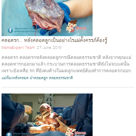
คลอดรก… หลังคลอดลูกเป็นอย่างไรแม่ตั้งครรภ์ต้องรู้
MamaExpert Team
27 June 2015
คลอดรก คลอดรกหลังคลอดลูกกรณีคลอดธรรมชาติ หลังจากคุณแม่
คลอดทารกออกมาแล้ว กระบวนการคลอดธรรมชาติยังไม่จบแค่นั้น
เพราะยังเหลือ รก ที่ยังคงค้างในมดลูกแพทย์ต้องทำการคลอดรกออก
มาด้วย เพราะหากรกตกค้างอยู่ภ...
แม่ท้องหลังคลอด
ผ่าคลอดลูก
คลอดธรรมชาติ