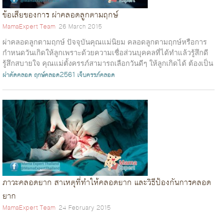
ข้อเสียของการ ผ่าคลอดลูกตามฤกษ์
MamaExpert Team
26 March 2015
ผ่าคลอดลูกตามฤกษ์ ปัจจุบันคุณแม่นิยม คลอดลูกตามฤกษ์หรือการ
กำหนดวันเกิดให้ลูกเพราะด้วยความเชื่อส่วนบุคคลที่ได้ทำแล้วรู้สึกดี
รู้สึกสบายใจ คุณแม่ตั้งครรภ์สามารถเลือกวันดีๆ ให้ลูกเกิดได้ ต้องเป็น
คุณแม่ท...
ผ่าตัดคลอด
ฤกษ์คลอด2561
เจ็บครรภ์คลอด
ภาวะคลอดยาก สาเหตุที่ทำให้คลอดยาก และวิธีป้องกันการคลอด
ยาก
MamaExpert Team
24 February 2015