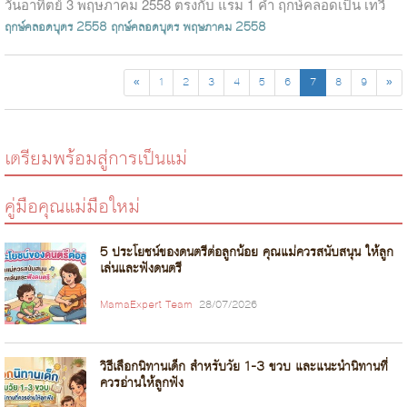
วันอาทิตย์ 3 พฤษภาคม 2558 ตรงกับ แรม 1 ค่ำ ฤกษ์คลอดเป็น เทวี
ฤกษ์ เด็กที่ได้เ...
ฤกษ์คลอดบุตร 2558
ฤกษ์คลอดบุตร พฤษภาคม 2558
«
1
2
3
4
5
6
7
8
9
»
เตรียมพร้อมสู่การเป็นแม่
คู่มือคุณแม่มือใหม่
5 ประโยชน์ของดนตรีต่อลูกน้อย คุณแม่ควรสนับสนุน ให้ลูก
เล่นและฟังดนตรี
MamaExpert Team
28/07/2026
วิธีเลือกนิทานเด็ก สำหรับวัย 1-3 ขวบ และแนะนำนิทานที่
ควรอ่านให้ลูกฟัง