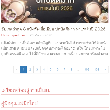
อัปเดตล่าสุด 8 แป้งพัฟเนื้อเนียน ปกปิดดีมาก มาแรงในปี 2026
MamaExpert Team
20 March 2026
แป้งพัฟกลายเป็นไอเทมสำคัญที่สาวๆ ขาดไม่ได้ เพราะช่วยให้ผิวหน้า
เนียนสวย คุมมัน และปกปิดจุดบกพร่องได้อย่างมั่นใจ โดยเฉพาะใน
ยุคที่เทรนด์ผิวสวยไร้ที่ติยังคงมาแรงอย่างต่อเนื่อง วงการเครื่องสำอาง
ต่างพัฒนา...
«
1
2
3
4
5
6
7
8
...
162
163
»
เตรียมพร้อมสู่การเป็นแม่
คู่มือคุณแม่มือใหม่