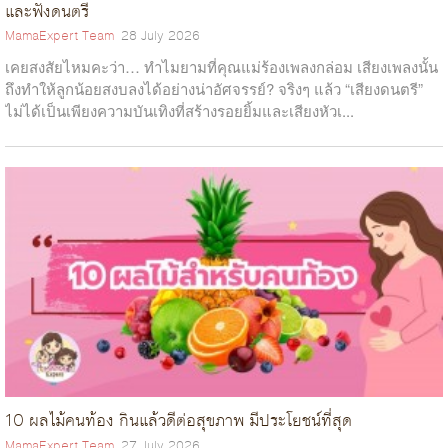
เทียบชัดๆ 5 เครื่องดื่ม UHT ยอดฮิตของลูกน้อย: น้ำผลไม้ Nomi Nomi
และฟังดนตรี
ลอด หรือแม้แต่คุณแม่ที่ให้นมบุตร สำหรับคุณแม่สายแฟชั่น หรือ คุณ
ระยะห่าง เฮ้อ! ก็เป็นแบบนี้วนมาปีกว่าแล้วเนอะทุกคน พ่อแม่เองก็ได้
กล้าให้ DHA ที่สูงกว่าจริงไหม? เมื่อพูดถึงเครื่องดื่มสำหรับเด็ก เพื่อ
แม...
MamaExpert Team
28 July 2026
เลี้ยงลูกอยู่บ้าน ทำงานอยู่บ้านบ้าง การใช้ชีวิตก็เปลี่ยนไป แบบไกล...
เสริมสารอาหารให้กับลูกน้อยอย่างเหมาะสมตามวัย เชื่อว่าคุณแม่
เคยสงสัยไหมคะว่า… ทำไมยามที่คุณแม่ร้องเพลงกล่อม เสียงเพลงนั้น
ส่วน...
ถึงทำให้ลูกน้อยสงบลงได้อย่างน่าอัศจรรย์? จริงๆ แล้ว “เสียงดนตรี”
ไม่ได้เป็นเพียงความบันเทิงที่สร้างรอยยิ้มและเสียงหัวเ...
เด็กแรกเกิดกินนมกี่ออน ควรให้นมลูกเท่าไหร่ ถึงจะเพียงพอ
แชร์ประสบการณ์คลอดธรรมชาติ จากแม่ตัวจริง
MamaExpert Team
08 September 2025
8 อาหารเสริมภูมิคุ้มกันเด็ก ช่วยให้ลูกแข็งแรง ไม่ป่วยบ่อย
MamaExpert Team
21 May 2021
สำหรับคุณแม่มือใหม่ที่ต้องการให้นมลูกแต่ยังไม่ทราบว่า เด็กแรกเกิด
MamaExpert Team
28 October 2025
กินนมกี่ออน ถึงจะเพียงพอ และจะต้อง ดูดนม อย่างไรถึงจะถูกต้อง
ประสบการณ์คลอดธรรมชาติ คลอดลูกธรรมชาติ คลอดลูกเอง เจ็บ
การดูแลสุขภาพของเด็กเป็นสิ่งสำคัญ เนื่องจากเด็กเป็นวัยที่ร่างกาย
พร้อมกับได้รับนมในปริมาณที่เพียงพอวันนี้เรามีคำตอบมาฝาก ก่อน
มากไหม? คำถามเหล่านี้แม่ท้องต้องอยากรู้แน่ ๆ ใช่ไหมคะ แอดมิน
และระบบภูมิคุ้มกันยังอยู่ในระหว่างการพัฒนา การเสริมสร้าง
อื่นต้องบอกก่อ...
ได้รวบรวมความรู้สึกและประสบการณ์คลอดธรรมชาติจากเหล่าแม่ ๆ
ภูมิคุ้มกันให้แข็งแรง จึงเป็นสิ่งที่คุณพ่อคุณแม่ให้ความสนใจเป็นพิเศษ
แฟนเพจ Mama Expert T...
อาหารเสริ...
10 ผลไม้คนท้อง กินแล้วดีต่อสุขภาพ มีประโยชน์ที่สุด
MamaExpert Team
27 July 2026