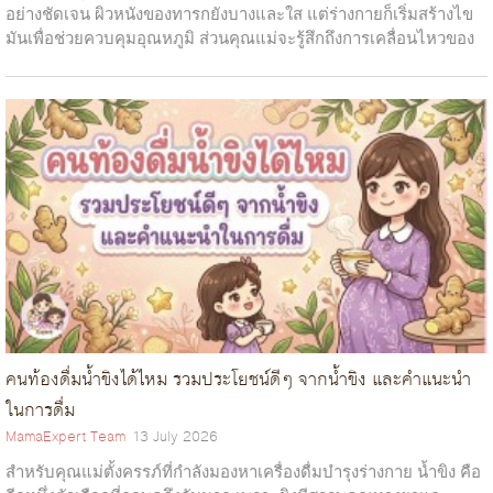
อย่างชัดเจน ผิวหนังของทารกยังบางและใส แต่ร่างกายก็เริ่มสร้างไข
มันเพื่อช่วยควบคุมอุณหภูมิ ส่วนคุณแม่จะรู้สึกถึงการเคลื่อนไหวของ
หัวนมเป็นแผล หัวนมแตก ทำอย่างไรดี? ให้นมลูกได้ไหม
ทารกมา...
รวบรวมความน่ารักของเด็ก ความสดใสของลูกๆ ชาวเพจ
MamaExpert Team
10 May 2023
Mamaexpert น่ารักโดนใจจริงๆ จ้า
หัวนมเป็นแผล ให้นมลูกได้ไหม . . หัวนมแตก เป็นอีกหนึ่งปัญหาที่คุณ
เครื่องปั่นอาหารทารก ไอเทมที่จะช่วยให้คุณแม่ เตรียมอาหารลูก
แม่มือใหม่หลายท่านกำลังเผชิญในช่วงประมาณสัปดาห์แรกหลังจากที่
MamaExpert Team
19 May 2021
ง่ายขึ้น
เริ่มมีการให้นมบุตร โดยมีสาเหตุส่วนใหญ่มาจากการที่ลูกน้อยยังอยู่
สวัสดีค่ะ คุณพ่อคุณแม่ทุกท่าน วันนี้ Mamaexpert ได้รวบรวมความ
MamaExpert Team
05 October 2022
ใ...
น่ารัก สดใสของลูกๆ ชาวเพจ Mamaexpert Thailand ที่คุณพ่อคุณแม่
เครื่องปั่นอาหารทารก . . คุณแม่บ้านไหนที่มีลูกเล็ก การเตรียมอาหาร
ต่างส่งความน่ารักสดใส ความออดอ้อน มาให้ Mamaexpertได้ชมทาง
สำหรับลูกจะง่ายขึ้นหากมีเครื่องปั่นอาหารเด็กเพราะจะช่วยปะหยัด
กล่องข้อความ บอกเล...
เวลาในการปรุงอาหาร เครื่องปั่นอาหารเด็กยังมีหลากหลายฟังก์ชั่นที่
สาม...
คนท้องดื่มน้ำขิงได้ไหม รวมประโยชน์ดีๆ จากน้ำขิง และคำแนะนำ
ในการดื่ม
MamaExpert Team
13 July 2026
สำหรับคุณแม่ตั้งครรภ์ที่กำลังมองหาเครื่องดื่มบำรุงร่างกาย น้ำขิง คือ