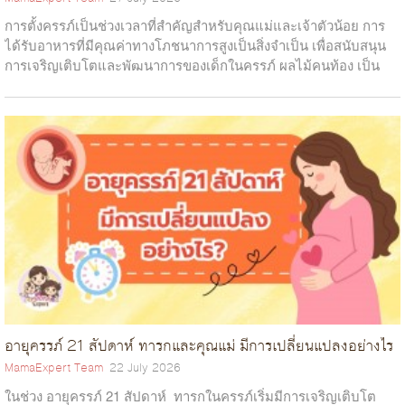
การตั้งครรภ์เป็นช่วงเวลาที่สำคัญสำหรับคุณแม่และเจ้าตัวน้อย การ
ได้รับอาหารที่มีคุณค่าทางโภชนาการสูงเป็นสิ่งจำเป็น เพื่อสนับสนุน
การเจริญเติบโตและพัฒนาการของเด็กในครรภ์ ผลไม้คนท้อง เป็น
แหล่งรวมวิตามินแ...
เด็กแรกเกิดกินนมกี่ออน ควรให้นมลูกเท่าไหร่ ถึงจะเพียงพอ
ล้านความรู้สึกกับภาพการตรวจการตั้งครรภ์
MamaExpert Team
19 December 2023
7 อาหารแคลเซียมสูง สำหรับเด็ก เพิ่มความสูง บำรุงกระดูกและ
MamaExpert Team
21 May 2021
เด็กแรกเกิดกินนมกี่ออน สำหรับคุณแม่มือใหม่ที่ต้องการให้นมลูกแต่
ฟัน
ยังไม่ทราบว่า เด็กแรกเกิดกินนมกี่ออน ถึงจะเพียงพอ และจะต้อง ดูด
ล้านความรู้สึกกับภาพการตรวจการตั้งครรภ์ ยังเก็บรูปที่ตรวจครรภ์ไว้
MamaExpert Team
26 September 2023
นม อย่างไรถึงจะถูกต้อง พร้อมกับได้รับนมในปริมาณที่เพียงพอวันนี้
ไหมเอ่ย? แอดมินจะพาย้อนวันวานไปดื่มด่ำกับความรู้สึกเมื่อครั้งที่แม่
อาหารแคลเซียมสูง . . เพราะแคลเซียมมีส่วนต่อการเจริญเติบโตของ
เรามีคำต...
ๆ อย่างเราได้ตรวจการตั้งครรภ์ พอจำความรู้สึกตอนนั้นได้ไหมคะ
เด็ก แคลเชียมจะช่วยบำรุงกระดูก และฟัน ช่วยให้ร่างกายแข็งแรง
ว่าเ...
เจริญเติบโตสมวัย อาหารที่มีแคลเซียมเป็นอีกหนึ่งวิธีเพิ่มความสูงให้
กับลูกได้...
อายุครรภ์ 21 สัปดาห์ ทารกและคุณแม่ มีการเปลี่ยนแปลงอย่างไร
MamaExpert Team
22 July 2026
ในช่วง อายุครรภ์ 21 สัปดาห์ ทารกในครรภ์เริ่มมีการเจริญเติบโต