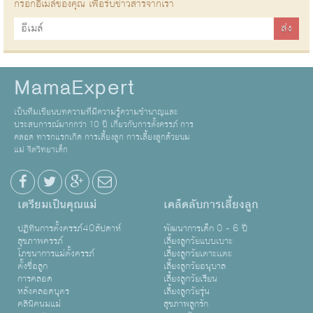
กรอกอีเมล์ของคุณ เพื่อรับข่าวสารจากเรา
MamaExpert
เป็นทีมเขียนบทความที่มีความรู้ความชำนาญและ
ประสบการณ์มากกว่า 10 ปี เกี่ยวกับการตั้งครรภ์ การ
คลอด ทารกแรกเกิด การเลี้ยงลูก การเลี้ยงลูกด้วยนม
แม่ จิตวิทยาเด็ก
เตรียมเป็นคุณแม่
เคล็ดลับการเลี้ยงลูก
ปฏิทินการตั้งครรภ์40สัปดาห์
พัฒนาการเด็ก 0 - 6 ปี
สุขภาพครรภ์
เลี้ยงลูกวัยแบบเบาะ
โภชนาการแม่ตั้งครรภ์
เลี้ยงลูกวัยเตาะเเตะ
ตั้งชื่อลูก
เลี้ยงลูกวัยอนุบาล
การคลอด
เลี้ยงลูกวัยเรียน
หลังคลอดบุตร
เลี้ยงลูกวัยรุ่น
คลินิคนมแม่
สุขภาพลูกรัก