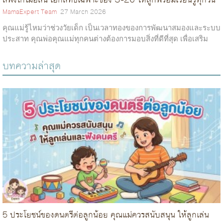
สฟิงโกไมอีลิน เอกสิทธิ์เฉพาะของ S-26 ให้ลูกพร้อมเรียนรู้ทุกวัน
MamaExpert Team
27 March 2026
คุณแม่รู้ไหมว่าช่วงวัยเด็ก เป็นเวลาทองของการพัฒนาสมองและระบบ
ประสาท คุณพ่อคุณแม่ทุกคนต่างต้องการมอบสิ่งที่ดีที่สุด เพื่อเสริม
สร้างศักยภาพให้ลูกเติบโตอย่างฉลาดล้ำ และสิ่งสำคัญคือการได้รับ
สารอาหารที่ดี...
บทความล่าสุด
รีวิว แอป ALive แอปพลิเคชันสุดล้ำ ที่คุณพ่อคุณแม่ต้องมีติด
ให้นมลูกทำสีผมได้ไหม อยากสวยแบบไม่ต้องกังวล คุณแม่ต้องอ่าน
เทียบชัดๆ 5 เครื่องดื่ม UHT ยอดฮิตของลูกน้อย: น้ำผลไม้ Nomi
เครื่อง
MamaExpert Team
15 September 2025
Nomi กล้าให้ DHA ที่สูงกว่าจริงไหม?
MamaExpert Team
10 June 2021
ให้นมลูกทำสีผมได้ไหม ความสวยความงามเป็นสิ่งที่อยู่คู่กับคุณผู้หญิง
MamaExpert Team
17 February 2026
5 ประโยชน์ของดนตรีต่อลูกน้อย คุณแม่ควรสนับสนุน ให้ลูกเล่น
ทุกท่านในโลกนี้อย่างไม่อาจปฏิเสธได้ ส่วนนี้ก็รวมถึงคุณผู้หญิงหลังค
ยุค New Normal! พูดแล้ว ภาพในหัวก็ปิ๊ง ๆ ทันทีว่าต้องอยู่บ้าน เว้น