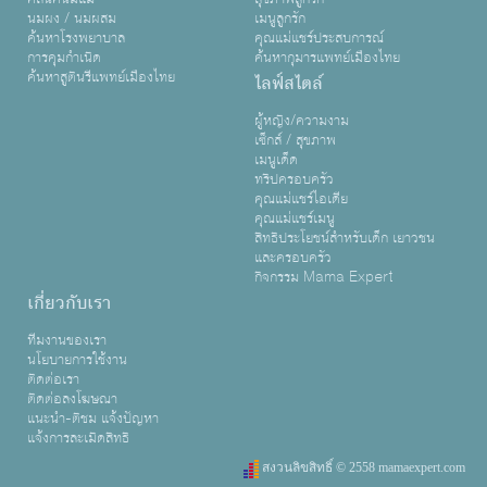
นมผง / นมผสม
เมนูลูกรัก
ค้นหาโรงพยาบาล
คุณแม่แชร์ประสบการณ์
การคุมกำเนิด
ค้นหากุมารแพทย์เมืองไทย
ค้นหาสูตินรีแพทย์เมืองไทย
ไลฟ์สไตล์
ผู้หญิง/ความงาม
เซ็กส์ / สุขภาพ
เมนูเด็ด
ทริปครอบครัว
คุณแม่แชร์ไอเดีย
คุณแม่แชร์เมนู
สิทธิประโยชน์สำหรับเด็ก เยาวชน
และครอบครัว
กิจกรรม Mama Expert
เกี่ยวกับเรา
ทีมงานของเรา
นโยบายการใช้งาน
ติดต่อเรา
ติดต่อลงโฆษณา
แนะนำ-ติชม แจ้งปัญหา
แจ้งการละเมิดสิทธิ
สงวนลิขสิทธิ์ © 2558 mamaexpert.com