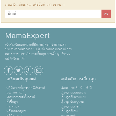
กรอกอีเมล์ของคุณ เพื่อรับข่าวสารจากเรา
MamaExpert
เป็นทีมเขียนบทความที่มีความรู้ความชำนาญและ
ประสบการณ์มากกว่า 10 ปี เกี่ยวกับการตั้งครรภ์ การ
คลอด ทารกแรกเกิด การเลี้ยงลูก การเลี้ยงลูกด้วยนม
แม่ จิตวิทยาเด็ก
เตรียมเป็นคุณแม่
เคล็ดลับการเลี้ยงลูก
ปฏิทินการตั้งครรภ์40สัปดาห์
พัฒนาการเด็ก 0 - 6 ปี
สุขภาพครรภ์
เลี้ยงลูกวัยแบบเบาะ
โภชนาการแม่ตั้งครรภ์
เลี้ยงลูกวัยเตาะเเตะ
ตั้งชื่อลูก
เลี้ยงลูกวัยอนุบาล
การคลอด
เลี้ยงลูกวัยเรียน
หลังคลอดบุตร
เลี้ยงลูกวัยรุ่น
คลินิคนมแม่
สุขภาพลูกรัก