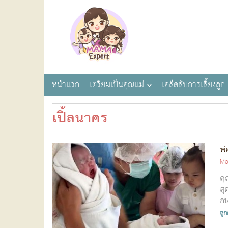
หน้าแรก
เตรียมเป็นคุณแม่
เคล็ดลับการเลี้ยงลูก
เปิ้ลนาคร
พ่
Ma
คุ
สุ
กษ
ลูก