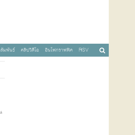
สัมพันธ์
คลิปวิดีโอ
อินโฟกราฟฟิค
RSV
น