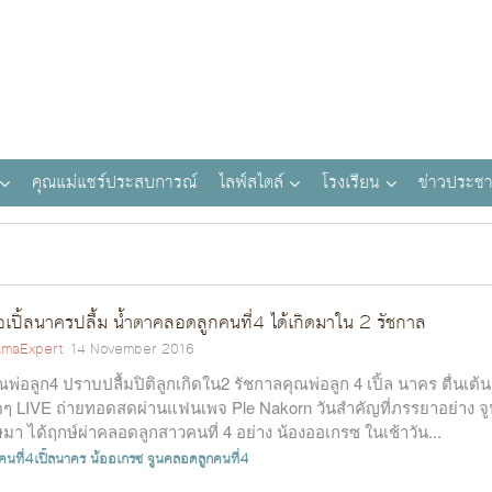
คุณแม่แชร์ประสบการณ์
ไลฟ์สไตล์
โรงเรียน
ข่าวประชา
อเปิ้ลนาครปลื้ม น้ำตาคลอดลูกคนที่4 ได้เกิดมาใน 2 รัชกาล
maExpert
14 November 2016
ณพ่อลูก4 ปราบปลื้มปิติลูกเกิดใน2 รัชกาลคุณพ่อลูก 4 เปิ้ล นาคร ตื่นเต้น
ดๆ LIVE ถ่ายทอดสดผ่านแฟนเพจ Ple Nakorn วันสำคัญที่ภรรยาอย่าง จู
มา ได้ฤกษ์ผ่าคลอดลูกสาวคนที่ 4 อย่าง น้องออเกรซ ในเช้าวัน...
คนที่4เปิ้ลนาคร
น้ออเกรซ
จูนคลอดลูกคนที่4