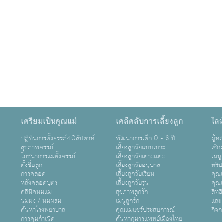
เตรียมเป็นคุณแม่
เคล็ดลับการเลี้ยงลูก
ไลฟ
ปฏิทินการตั้งครรภ์40สัปดาห์
พัฒนาการเด็ก 0 - 6 ปี
ผู้
สุขภาพครรภ์
เลี้ยงลูกวัยแบบเบาะ
เซ็ก
โภชนาการแม่ตั้งครรภ์
เลี้ยงลูกวัยเตาะเเตะ
เมนู
ตั้งชื่อลูก
เลี้ยงลูกวัยอนุบาล
ทริ
การคลอด
เลี้ยงลูกวัยเรียน
คุณแ
หลังคลอดบุตร
เลี้ยงลูกวัยรุ่น
คุณแ
คลินิคนมแม่
สุขภาพลูกรัก
สิทธ
นมผง / นมผสม
เมนูลูกรัก
และ
ค้นหาโรงพยาบาล
คุณแม่แชร์ประสบการณ์
กิจ
การคุมกำเนิด
ค้นหากุมารแพทย์เมืองไทย