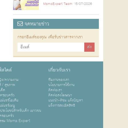
MamaExpert Team
15/07/2026
จดหมายข่าว
กรอกอีเมล์ของคุณ เพื่อรับข่าวสารจากเรา
์สไตล์
เกี่ยวกับเรา
หญิง/ความงาม
ทีมงานของเรา
ส์ / สุขภาพ
นโยบายการใช้งาน
เด็ด
ติดต่อเรา
ปครอบครัว
ติดต่อลงโฆษณา
ม่แชร์ไอเดีย
แนะนำ-ติชม แจ้งปัญหา
ม่แชร์เมนู
แจ้งการละเมิดสิทธิ
ิประโยชน์สำหรับเด็ก เยาวชน
ครอบครัว
กรรม Mama Expert