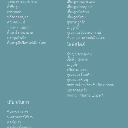
โภชนาการแม่ตั้งครรภ์
เลี้ยงลูกวัยเตาะเเตะ
ตั้งชื่อลูก
เลี้ยงลูกวัยอนุบาล
การคลอด
เลี้ยงลูกวัยเรียน
หลังคลอดบุตร
เลี้ยงลูกวัยรุ่น
คลินิคนมแม่
สุขภาพลูกรัก
นมผง / นมผสม
เมนูลูกรัก
ค้นหาโรงพยาบาล
คุณแม่แชร์ประสบการณ์
การคุมกำเนิด
ค้นหากุมารแพทย์เมืองไทย
ค้นหาสูตินรีแพทย์เมืองไทย
ไลฟ์สไตล์
ผู้หญิง/ความงาม
เซ็กส์ / สุขภาพ
เมนูเด็ด
ทริปครอบครัว
คุณแม่แชร์ไอเดีย
คุณแม่แชร์เมนู
สิทธิประโยชน์สำหรับเด็ก เยาวชน
และครอบครัว
กิจกรรม Mama Expert
เกี่ยวกับเรา
ทีมงานของเรา
นโยบายการใช้งาน
ติดต่อเรา
ติดต่อลงโฆษณา