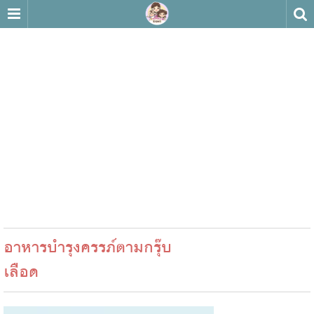
อาหารบำรุงครรภ์ตามกรุ๊บ
เลือด