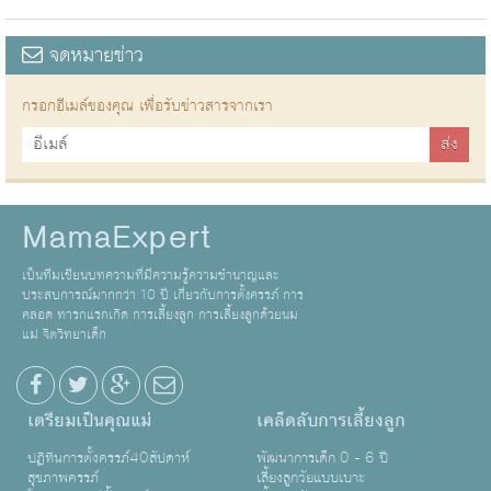
จดหมายข่าว
กรอกอีเมล์ของคุณ เพื่อรับข่าวสารจากเรา
MamaExpert
เป็นทีมเขียนบทความที่มีความรู้ความชำนาญและ
ประสบการณ์มากกว่า 10 ปี เกี่ยวกับการตั้งครรภ์ การ
คลอด ทารกแรกเกิด การเลี้ยงลูก การเลี้ยงลูกด้วยนม
แม่ จิตวิทยาเด็ก
เตรียมเป็นคุณแม่
เคล็ดลับการเลี้ยงลูก
ปฏิทินการตั้งครรภ์40สัปดาห์
พัฒนาการเด็ก 0 - 6 ปี
สุขภาพครรภ์
เลี้ยงลูกวัยแบบเบาะ