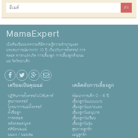
MamaExpert
เป็นทีมเขียนบทความที่มีความรู้ความชำนาญและ
ประสบการณ์มากกว่า 10 ปี เกี่ยวกับการตั้งครรภ์ การ
คลอด ทารกแรกเกิด การเลี้ยงลูก การเลี้ยงลูกด้วยนม
แม่ จิตวิทยาเด็ก
เตรียมเป็นคุณแม่
เคล็ดลับการเลี้ยงลูก
ปฏิทินการตั้งครรภ์40สัปดาห์
พัฒนาการเด็ก 0 - 6 ปี
สุขภาพครรภ์
เลี้ยงลูกวัยแบบเบาะ
โภชนาการแม่ตั้งครรภ์
เลี้ยงลูกวัยเตาะเเตะ
ตั้งชื่อลูก
เลี้ยงลูกวัยอนุบาล
การคลอด
เลี้ยงลูกวัยเรียน
หลังคลอดบุตร
เลี้ยงลูกวัยรุ่น
คลินิคนมแม่
สุขภาพลูกรัก
นมผง / นมผสม
เมนูลูกรัก