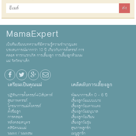
MamaExpert
เป็นทีมเขียนบทความที่มีความรู้ความชำนาญและ
ประสบการณ์มากกว่า 10 ปี เกี่ยวกับการตั้งครรภ์ การ
คลอด ทารกแรกเกิด การเลี้ยงลูก การเลี้ยงลูกด้วยนม
แม่ จิตวิทยาเด็ก
เตรียมเป็นคุณแม่
เคล็ดลับการเลี้ยงลูก
ปฏิทินการตั้งครรภ์40สัปดาห์
พัฒนาการเด็ก 0 - 6 ปี
สุขภาพครรภ์
เลี้ยงลูกวัยแบบเบาะ
โภชนาการแม่ตั้งครรภ์
เลี้ยงลูกวัยเตาะเเตะ
ตั้งชื่อลูก
เลี้ยงลูกวัยอนุบาล
การคลอด
เลี้ยงลูกวัยเรียน
หลังคลอดบุตร
เลี้ยงลูกวัยรุ่น
คลินิคนมแม่
สุขภาพลูกรัก
นมผง / นมผสม
เมนูลูกรัก