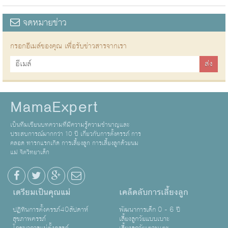
จดหมายข่าว
กรอกอีเมล์ของคุณ เพื่อรับข่าวสารจากเรา
MamaExpert
เป็นทีมเขียนบทความที่มีความรู้ความชำนาญและ
ประสบการณ์มากกว่า 10 ปี เกี่ยวกับการตั้งครรภ์ การ
คลอด ทารกแรกเกิด การเลี้ยงลูก การเลี้ยงลูกด้วยนม
แม่ จิตวิทยาเด็ก
เตรียมเป็นคุณแม่
เคล็ดลับการเลี้ยงลูก
ปฏิทินการตั้งครรภ์40สัปดาห์
พัฒนาการเด็ก 0 - 6 ปี
สุขภาพครรภ์
เลี้ยงลูกวัยแบบเบาะ