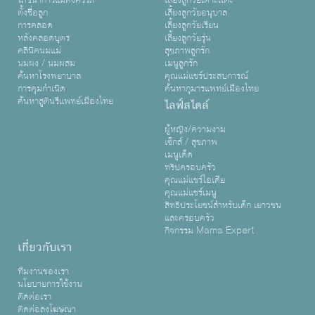
โภชนาการแม่ตั้งครรภ์
เลี้ยงลูกวัยเตาะเเตะ
ตั้งชื่อลูก
เลี้ยงลูกวัยอนุบาล
การคลอด
เลี้ยงลูกวัยเรียน
หลังคลอดบุตร
เลี้ยงลูกวัยรุ่น
คลินิคนมแม่
สุขภาพลูกรัก
นมผง / นมผสม
เมนูลูกรัก
ค้นหาโรงพยาบาล
คุณแม่แชร์ประสบการณ์
การคุมกำเนิด
ค้นหากุมารแพทย์เมืองไทย
ค้นหาสูตินรีแพทย์เมืองไทย
ไลฟ์สไตล์
ผู้หญิง/ความงาม
เซ็กส์ / สุขภาพ
เมนูเด็ด
ทริปครอบครัว
คุณแม่แชร์ไอเดีย
คุณแม่แชร์เมนู
สิทธิประโยชน์สำหรับเด็ก เยาวชน
และครอบครัว
กิจกรรม Mama Expert
เกี่ยวกับเรา
ทีมงานของเรา
นโยบายการใช้งาน
ติดต่อเรา
ติดต่อลงโฆษณา