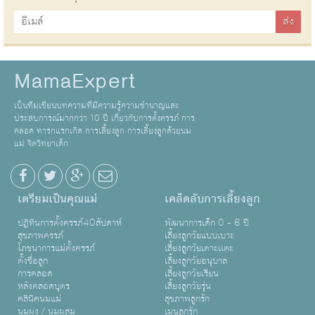
MamaExpert
เป็นทีมเขียนบทความที่มีความรู้ความชำนาญและ
ประสบการณ์มากกว่า 10 ปี เกี่ยวกับการตั้งครรภ์ การ
คลอด ทารกแรกเกิด การเลี้ยงลูก การเลี้ยงลูกด้วยนม
แม่ จิตวิทยาเด็ก
เตรียมเป็นคุณแม่
เคล็ดลับการเลี้ยงลูก
ปฏิทินการตั้งครรภ์40สัปดาห์
พัฒนาการเด็ก 0 - 6 ปี
สุขภาพครรภ์
เลี้ยงลูกวัยแบบเบาะ
โภชนาการแม่ตั้งครรภ์
เลี้ยงลูกวัยเตาะเเตะ
ตั้งชื่อลูก
เลี้ยงลูกวัยอนุบาล
การคลอด
เลี้ยงลูกวัยเรียน
หลังคลอดบุตร
เลี้ยงลูกวัยรุ่น
คลินิคนมแม่
สุขภาพลูกรัก
นมผง / นมผสม
เมนูลูกรัก