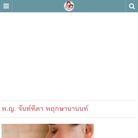
พ.ญ. จันท์ฑิตา พฤกษานานนท์