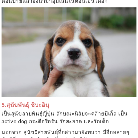
ตอนบ่ายแล้วยังนำมาอุ้มเล่นในตอนเย็นได้อีก
5.สุนัขพันธุ์ ชิบะอินุ
เป็นสุนัขสายพันธุ์ญี่ปุ่น ลักษณะนิสัยจะคล้ายบีเกิ้ล เป็น
active dog กระตือรือร้น รักสะอาด และรักเด็ก
นอกจาก สุนัข5สายพันธุ์ที่กล่าวมายังพบว่า มีอีกหลายๆ