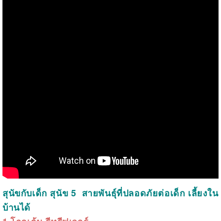
สุนัขกับเด็ก สุนัข 5 สายพันธ์ุที่ปลอดภัยต่อเด็ก เลี้ยงใน
บ้านได้