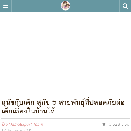
สุนัขกับเด็ก สุนัข 5 สายพันธ์ุที่ปลอดภัยต่อ
เด็กเลี้ยงในบ้านได้
โดย
MamaExpert Team
10,528 view
12 January 2015