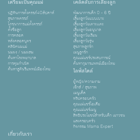
เตรียมเป็นคุณแม่
เคล็ดลับการเลี้ยงลูก
ปฏิทินการตั้งครรภ์40สัปดาห์
พัฒนาการเด็ก 0 - 6 ปี
สุขภาพครรภ์
เลี้ยงลูกวัยแบบเบาะ
โภชนาการแม่ตั้งครรภ์
เลี้ยงลูกวัยเตาะเเตะ
ตั้งชื่อลูก
เลี้ยงลูกวัยอนุบาล
การคลอด
เลี้ยงลูกวัยเรียน
หลังคลอดบุตร
เลี้ยงลูกวัยรุ่น
คลินิคนมแม่
สุขภาพลูกรัก
นมผง / นมผสม
เมนูลูกรัก
ค้นหาโรงพยาบาล
คุณแม่แชร์ประสบการณ์
การคุมกำเนิด
ค้นหากุมารแพทย์เมืองไทย
ค้นหาสูตินรีแพทย์เมืองไทย
ไลฟ์สไตล์
ผู้หญิง/ความงาม
เซ็กส์ / สุขภาพ
เมนูเด็ด
ทริปครอบครัว
คุณแม่แชร์ไอเดีย
คุณแม่แชร์เมนู
สิทธิประโยชน์สำหรับเด็ก เยาวชน
และครอบครัว
กิจกรรม Mama Expert
เกี่ยวกับเรา