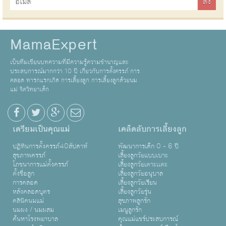
MamaExpert
เป็นทีมเขียนบทความที่มีความรู้ความชำนาญและ
ประสบการณ์มากกว่า 10 ปี เกี่ยวกับการตั้งครรภ์ การ
คลอด ทารกแรกเกิด การเลี้ยงลูก การเลี้ยงลูกด้วยนม
แม่ จิตวิทยาเด็ก
เตรียมเป็นคุณแม่
เคล็ดลับการเลี้ยงลูก
ปฏิทินการตั้งครรภ์40สัปดาห์
พัฒนาการเด็ก 0 - 6 ปี
สุขภาพครรภ์
เลี้ยงลูกวัยแบบเบาะ
โภชนาการแม่ตั้งครรภ์
เลี้ยงลูกวัยเตาะเเตะ
ตั้งชื่อลูก
เลี้ยงลูกวัยอนุบาล
การคลอด
เลี้ยงลูกวัยเรียน
หลังคลอดบุตร
เลี้ยงลูกวัยรุ่น
คลินิคนมแม่
สุขภาพลูกรัก
นมผง / นมผสม
เมนูลูกรัก
ค้นหาโรงพยาบาล
คุณแม่แชร์ประสบการณ์