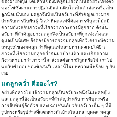
ของฝ่ายหญิง โดยส่วนของมดลูกนี้เองที่เป็นอวัยวะที่ฝังตัว
ของไข่ซึ่งผ่านการปฏิสนธิแล้วเติบโตเป็นตัวอ่อนหรือเป็น
ลูกน้อยนั่นเอง มดลูกจึงนับเป็นอวัยวะที่สำคัญอย่างมาก
สำหรับการสืบพันธุ์ ในว่าที่คุณแม่ที่ต้องการมีบุตรก็มักมี
ความกังวลกับภาวะที่เรียกว่าภาวะการมีลูกยาก ดังนั้น
อวัยวะที่สำคัญอย่างมดลูกจึงเป็นอวัยวะที่ถูกเพ่งเล็งและ
ดูแลเป็นพิเศษ จึงต้องมีการตรวจมดลูกเพื่อวิเคราะห์ความ
สมบูรณ์ของมดลูก ว่าที่คุณแม่หลายท่านคงเคยได้ยิน
ภาวะที่เรียกว่า
มดลูกคว่ำ
กันมาบ้างแล้ว และเกิดความ
กังวลตามมาว่าภาวะนี้จะส่งผลต่อการมีลูกหรือไม่ เราไป
พบกับคำตอบของข้อสงสัยเหล่านี้ในบทความนี้พร้อม ๆ กัน
เลย
มดลูกคว่ำ คืออะไร?
อย่างที่กล่าวไปแล้วว่ามดลูกเป็นอวัยวะหนึ่งในเพศหญิง
และมดลูกนี้ยังเป็นอวัยวะที่สำคัญสำหรับการมีบุตรหรือ
การสืบพันธุ์อีกด้วย และเฉกเช่นเดียวกับอวัยวะอื่น ๆ ที่มี
รูปทรงหรือรูปร่างที่แตกต่างกันบ้างในแต่ละบุคคล มดลูก