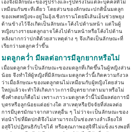
เองจึงมีลักษณะของรูปร่างและรูปทรงในแต่ละบุคคลที่ไม่
เหมือนกันซะทีเดียว โดยส่วนของลักษณะปกตินั้นมดลูก
ของเพศหญิงจะอยู่ในอุ้งเชิงกรานโดยมีเส้นเอ็นช่วยพยุง
ด้านข้างไว้จึงเกิดเป็นลักษณะโค้งไปด้านหน้า แต่ในผู้
หญิงบางรายมดลูกอาจโค้งไปด้านหน้าหรือโค้งไปด้าน
หลังมากกว่าปกติด้วยสาเหตุต่าง ๆ จึงเกิดเป็นลักษณะที่
เรียกว่า
มดลูกคว่ำ
ขึ้น
มดลูกคว่ำ มีผลต่อการมีลูกยากหรือไม่
เมื่อ
มดลูกคว่ำ
เป็นลักษณะของมดลูกที่เกิดขึ้นในผู้หญิงส่วน
น้อย จึงทำให้ผู้หญิงที่มีลักษณะ
มดลูกคว่ำ
นี้เกิดความกังวล
ว่าเมื่อลักษณะของมดลูกตนไม่เหมือนกับผู้หญิงโดยส่วน
ใหญ่แล้วจะทำให้เกิดภาวะการ
มีบุตรยาก
ตามมาหรือไม่
ซึ่งคำตอบก็คือไม่ เพราะภาวะ
มดลูกคว่ำ
นี้ไม่มีผลต่อการมี
บุตรหรือลูกน้อยแต่อย่างใด สาเหตุหรือปัจจัยที่ส่งผลต่อ
การมีบุตรมักมาจากสาเหตุอื่น ๆ ไม่ว่าจะเป็นลักษณะของ
ท่อนำไข่ที่ผิดปกติจึงไม่สามารถเป็นช่องทางลำเลียงให้
อสุจิไปปฏิสนธิกับไข่ได้ หรือคุณภาพอสุจิที่ไม่แข็งแรงพอที่