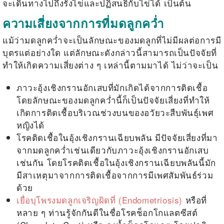
จะเดินทางไปถึงรังไข่และปฏิสนธิกับไข่ได้ เป็นต้น
ความเสี่ยงจากการที่มดลูกคว่ำ
แม้ว่า
มดลูกคว่ำ
จะเป็นลักษณะของมดลูกที่ไม่มีผลต่อการมี
บุตรแต่อย่างใด แต่ลักษณะดังกล่าวนี้สามารถเป็นปัจจัยที่
ทำให้เกิดความเสี่ยงต่าง ๆ เหล่านี้ตามมาได้ ไม่ว่าจะเป็น
ภาวะอุ้งเชิงกรานอักเสบที่มักเกิดได้จากการติดเชื้อ
โดยลักษณะของ
มดลูกคว่ำ
นี้ก็เป็นปัจจัยเสี่ยงที่ทำให้
เกิดการติดเชื้อบริเวณช่วงบนของอวัยวะสืบพันธุ์เพศ
หญิงได้
โรคติดเชื้อในอุ้งเชิงกรานเฉียบพลัน มีปัจจัยเสี่ยงที่มา
จาก
มดลูกคว่ำ
เช่นเดียวกับภาวะอุ้งเชิงกรานอักเสบ
เช่นกัน โดยโรคติดเชื้อในอุ้งเชิงกรานเฉียบพลันนี้มัก
มีสาเหตุมาจากการติดเชื้อจากการมีเพศสัมพันธ์ร่วม
ด้วย
เยื่อบุโพรงมดลูกเจริญผิดที่ (Endometriosis)
หรือที่
หลาย ๆ ท่านรู้จักกันดีในชื่อโรคช็อกโกแลตซีสต์