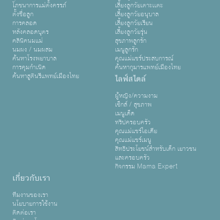
โภชนาการแม่ตั้งครรภ์
เลี้ยงลูกวัยเตาะเเตะ
ตั้งชื่อลูก
เลี้ยงลูกวัยอนุบาล
การคลอด
เลี้ยงลูกวัยเรียน
หลังคลอดบุตร
เลี้ยงลูกวัยรุ่น
คลินิคนมแม่
สุขภาพลูกรัก
นมผง / นมผสม
เมนูลูกรัก
ค้นหาโรงพยาบาล
คุณแม่แชร์ประสบการณ์
การคุมกำเนิด
ค้นหากุมารแพทย์เมืองไทย
ค้นหาสูตินรีแพทย์เมืองไทย
ไลฟ์สไตล์
ผู้หญิง/ความงาม
เซ็กส์ / สุขภาพ
เมนูเด็ด
ทริปครอบครัว
คุณแม่แชร์ไอเดีย
คุณแม่แชร์เมนู
สิทธิประโยชน์สำหรับเด็ก เยาวชน
และครอบครัว
กิจกรรม Mama Expert
เกี่ยวกับเรา
ทีมงานของเรา
นโยบายการใช้งาน
ติดต่อเรา