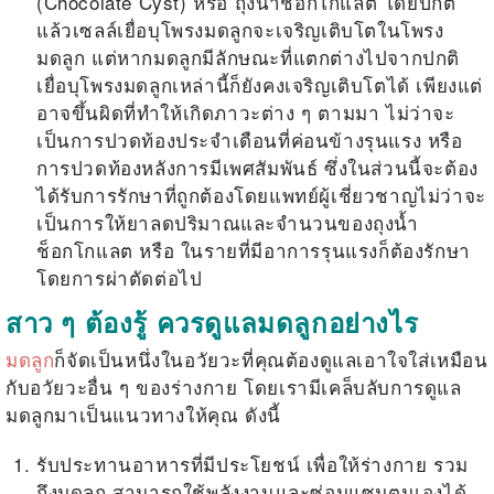
(Chocolate Cyst) หรือ ถุงน้ำช็อกโกแลต โดยปกติ
แล้วเซลล์เยื่อบุโพรงมดลูกจะเจริญเติบโตในโพรง
มดลูก แต่หากมดลูกมีลักษณะที่แตกต่างไปจากปกติ
เยื่อบุโพรงมดลูกเหล่านี้ก็ยังคงเจริญเติบโตได้ เพียงแต่
อาจขึ้นผิดที่ทำให้เกิดภาวะต่าง ๆ ตามมา ไม่ว่าจะ
เป็นการปวดท้องประจำเดือนที่ค่อนข้างรุนแรง หรือ
การปวดท้องหลังการมีเพศสัมพันธ์ ซึ่งในส่วนนี้จะต้อง
ได้รับการรักษาที่ถูกต้องโดยแพทย์ผู้เชี่ยวชาญไม่ว่าจะ
เป็นการให้ยาลดปริมาณและจำนวนของถุงน้ำ
ช็อกโกแลต หรือ ในรายที่มีอาการรุนแรงก็ต้องรักษา
โดยการผ่าตัดต่อไป
สาว ๆ ต้องรู้ ควรดูแลมดลูกอย่างไร
มดลูก
ก็จัดเป็นหนึ่งในอวัยวะที่คุณต้องดูแลเอาใจใส่เหมือน
กับอวัยวะอื่น ๆ ของร่างกาย โดยเรามีเคล็บลับการดูแล
มดลูกมาเป็นแนวทางให้คุณ ดังนี้
รับประทานอาหารที่มีประโยชน์ เพื่อให้ร่างกาย รวม
ถึงมดลูก สามารถใช้พลังงานและซ่อมแซมตนเองได้