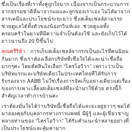
ซึ่งเป็นเรื่องที่เราทั้งคู่ถูกใจมาก เนื่องจากเป็นกระบวนการ
จากธรรมชาติที่มาจากแม่และลูกของเราเอง ไม่ได้มาจาก
สารเคมีและประโยชน์ระยะยาว ซึ่งสเต็มเซลล์สามารถ
ช่วยดูแลได้ทั้งตัวของน้องกวินท์เอง ช่วยดูแลทั้ง
ครอบครัวในยามที่มีความจำเป็นต้องใช้ และยังเก็บไว้ได้
ยาวนานถึง 20
ปีขึ้นไป
:
การเก็บสเต็มเซลล์จากรกเป็นอะไรที่คนนิยม
คุณศรีริต้า
กันมาก ซึ่งเราต้องเลือกบริษัทที่เชื่อใจได้และน่าเชื่อถือ
มากๆค่ะ โดยตัดสินใจเลือก “ไครโอวิวา” เพราะว่าเป็น
บริษัทแรกและบริษัทเดียวในประเทศไทยที่ได้รับการ
รับรองจาก
AABB
ไม่ใช่เรื่องการจัดเก็บอย่างเดียวแต่เรื่อง
ของการเพาะเลี้ยงสเต็มเซลล์ที่จะนำมาใช้ด้วย ตรงนี้ก็
สำคัญเวลาทำการบ้านค่ะ
เราต้องมั่นใจได้ว่าบริษัทนี้เชื่อถือได้และจะอยู่ยาวๆ พอได้
มาลองคุยกับบุคลากรทางการแพทย์ มีผู้รู้ และผู้เชี่ยวชาญ
หลายท่านของ “ไครโอวิวา” ได้รับคำแนะนำหลายอย่างที่
เป็นประโยชน์และคุ้มค่ามาก