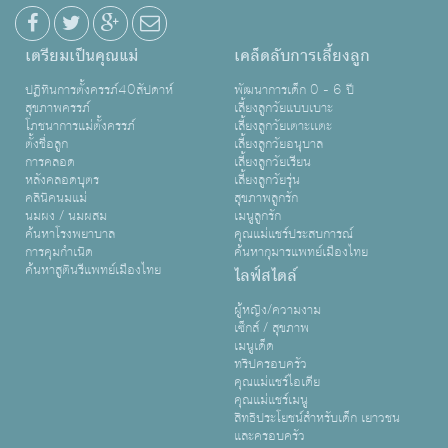
เตรียมเป็นคุณแม่
เคล็ดลับการเลี้ยงลูก
ปฏิทินการตั้งครรภ์40สัปดาห์
พัฒนาการเด็ก 0 - 6 ปี
สุขภาพครรภ์
เลี้ยงลูกวัยแบบเบาะ
โภชนาการแม่ตั้งครรภ์
เลี้ยงลูกวัยเตาะเเตะ
ตั้งชื่อลูก
เลี้ยงลูกวัยอนุบาล
การคลอด
เลี้ยงลูกวัยเรียน
หลังคลอดบุตร
เลี้ยงลูกวัยรุ่น
คลินิคนมแม่
สุขภาพลูกรัก
นมผง / นมผสม
เมนูลูกรัก
ค้นหาโรงพยาบาล
คุณแม่แชร์ประสบการณ์
การคุมกำเนิด
ค้นหากุมารแพทย์เมืองไทย
ค้นหาสูตินรีแพทย์เมืองไทย
ไลฟ์สไตล์
ผู้หญิง/ความงาม
เซ็กส์ / สุขภาพ
เมนูเด็ด
ทริปครอบครัว
คุณแม่แชร์ไอเดีย
คุณแม่แชร์เมนู
สิทธิประโยชน์สำหรับเด็ก เยาวชน
และครอบครัว