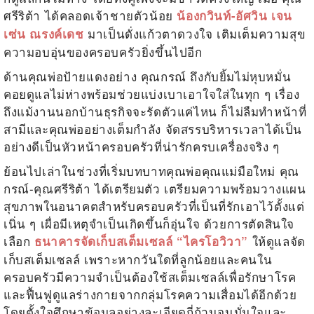
ศรีริต้า ได้คลอดเจ้าชายตัวน้อย
น้องกวินท์-อัศวิน
เจน
มาเป็นดั่งแก้วตาดวงใจ เติมเต็มความสุข
เซ่น ณรงค์เดช
ความอบอุ่นของครอบครัวยิ่งขึ้นไปอีก
ด้านคุณพ่อป้ายแดงอย่าง คุณกรณ์ ถึงกับยิ้มไม่หุบหมั่น
คอยดูแลไม่ห่างพร้อมช่วยแบ่งเบาเอาใจใส่ในทุก ๆ เรื่อง
ถึงแม้งานนอกบ้านธุรกิจจะรัดตัวแค่ไหน ก็ไม่ลืมทำหน้าที่
สามีและคุณพ่ออย่างเต็มกำลัง จัดสรรบริหารเวลาได้เป็น
อย่างดีเป็นหัวหน้าครอบครัวที่น่ารักครบเครื่องจริง ๆ
ย้อนไปเล่าในช่วงที่เริ่มบทบาทคุณพ่อคุณแม่มือใหม่ คุณ
กรณ์-
คุณศรีริต้า ได้เตรียมตัว เตรียมความพร้อมวางแผน
สุขภาพในอนาคตสำหรับครอบครัวที่เป็นที่รักเอาไว้ตั้งแต่
เนิ่น ๆ เผื่อมีเหตุจำเป็นเกิดขึ้นก็อุ่นใจ ด้วยการตัดสินใจ
เลือก
ให้ดูแลจัด
ธนาคารจัดเก็บสเต็มเซลล์ “ไครโอวิวา”
เก็บสเต็มเซลล์ เพราะหากวันใดที่ลูกน้อยและคนใน
ครอบครัวมีความจำเป็นต้องใช้สเต็มเซลล์เพื่อรักษาโรค
และฟื้นฟูดูแลร่างกายจากกลุ่มโรคความเสื่อมได้อีกด้วย
โดยตั้งใจศึกษาข้อมูลอย่างละเอียดถี่ถ้วนจนมั่นใจและ