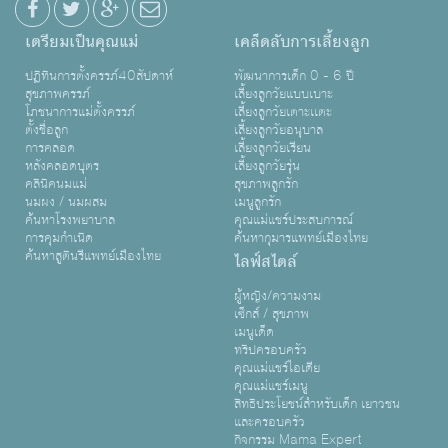
เตรียมเป็นคุณแม่
เคล็ดลับการเลี้ยงลูก
ปฏิทินการตั้งครรภ์40สัปดาห์
พัฒนาการเด็ก 0 - 6 ปี
สุขภาพครรภ์
เลี้ยงลูกวัยแบบเบาะ
โภชนาการแม่ตั้งครรภ์
เลี้ยงลูกวัยเตาะเเตะ
ตั้งชื่อลูก
เลี้ยงลูกวัยอนุบาล
การคลอด
เลี้ยงลูกวัยเรียน
หลังคลอดบุตร
เลี้ยงลูกวัยรุ่น
คลินิคนมแม่
สุขภาพลูกรัก
นมผง / นมผสม
เมนูลูกรัก
ค้นหาโรงพยาบาล
คุณแม่แชร์ประสบการณ์
การคุมกำเนิด
ค้นหากุมารแพทย์เมืองไทย
ค้นหาสูตินรีแพทย์เมืองไทย
ไลฟ์สไตล์
ผู้หญิง/ความงาม
เซ็กส์ / สุขภาพ
เมนูเด็ด
ทริปครอบครัว
คุณแม่แชร์ไอเดีย
คุณแม่แชร์เมนู
สิทธิประโยชน์สำหรับเด็ก เยาวชน
และครอบครัว
กิจกรรม Mama Expert