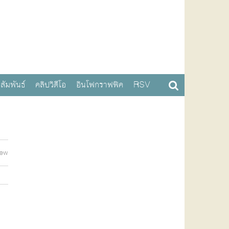
สัมพันธ์
คลิปวิดีโอ
อินโฟกราฟฟิค
RSV
iew