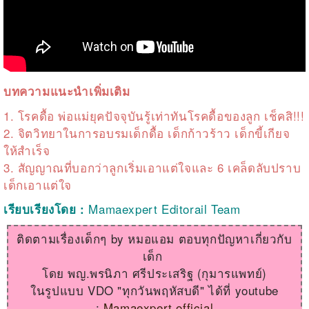
บทความแนะนำเพิ่มเติม
1.
โรคดื้อ พ่อแม่ยุคปัจจุบันรู้เท่าทันโรคดื้อของลูก เช็คสิ!!!
2.
จิตวิทยาในการอบรมเด็กดื้อ เด็กก้าวร้าว เด็กขี้เกียจ
ให้สำเร็จ
3.
สัญญาณที่บอกว่าลูกเริ่มเอาแต่ใจและ 6 เคล็ดลับปราบ
เด็กเอาแต่ใจ
Mamaexpert Editorail Team
เรียบเรียงโดย :
ติดตามเรื่องเด็กๆ by หมอแอม ตอบทุกปัญหาเกี่ยวกับ
เด็ก
โดย พญ.พรนิภา ศรีประเสริฐ (กุมารแพทย์)
ในรูปแบบ VDO "ทุกวันพฤหัสบดี" ได้ที่ youtube
:
Mamaexpert official