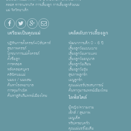
คลอด ทารกแรกเกิด การเลี้ยงลูก การเลี้ยงลูกด้วยนม
แม่ จิตวิทยาเด็ก
เตรียมเป็นคุณแม่
เคล็ดลับการเลี้ยงลูก
ปฏิทินการตั้งครรภ์40สัปดาห์
พัฒนาการเด็ก 0 - 6 ปี
สุขภาพครรภ์
เลี้ยงลูกวัยแบบเบาะ
โภชนาการแม่ตั้งครรภ์
เลี้ยงลูกวัยเตาะเเตะ
ตั้งชื่อลูก
เลี้ยงลูกวัยอนุบาล
การคลอด
เลี้ยงลูกวัยเรียน
หลังคลอดบุตร
เลี้ยงลูกวัยรุ่น
คลินิคนมแม่
สุขภาพลูกรัก
นมผง / นมผสม
เมนูลูกรัก
ค้นหาโรงพยาบาล
คุณแม่แชร์ประสบการณ์
การคุมกำเนิด
ค้นหากุมารแพทย์เมืองไทย
ค้นหาสูตินรีแพทย์เมืองไทย
ไลฟ์สไตล์
ผู้หญิง/ความงาม
เซ็กส์ / สุขภาพ
เมนูเด็ด
ทริปครอบครัว
คุณแม่แชร์ไอเดีย