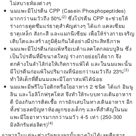
ไม่สบายท้องต่างๆ
นมแพะมีโปรตีน CPP (Casein Phosphopeptides)
(2)
มากกว่านมวัวถึง 50%
ซึ่งโปรตีน CPP จะช่วยให้
ร่างกายดูดซึมแร่ธาตุสำคัญต่างๆ ได้แก่ แคลเซียม
ธาตุเหล็ก สังกะสี และแมกนีเซียม เพื่อให้ร่างกายเจริญ
เติบโตและสร้างภูมิคุ้มกันได้อย่างมีประสิทธิภาพ
นมแพะมีโปรตีนก่อแพ้หรือเบต้าแลคโตกลอบบูลิน ซึ่ง
เป็นโปรตีนที่มีขนาดใหญ่ ร่างกายย่อยได้ยาก จึง
ตกค้างในลำไส้ก่อให้เกิดการแพ้ได้ และในนมแพะนั้น
(3)
มีโปรตีนก่อแพ้ในปริมาณที่น้อยกว่านมวัวถึง 23%
ทำให้เด็กที่ดื่มนมแพะมีโอกาสแพ้ได้น้อย
นมแพะมีพรีไบโอติกหรือใยอาหาร 2 ชนิด ได้แก่ อินนู
ลิน และโอลิโกฟรุคโตส จึงทำให้ระบบทางเดินอาหาร
ดี ป้องกันการติดเชื้อ การอักเสบในทางเดินอาหาร อีก
ทั้งช่วยลดปัญหาท้องผูกของเด็กๆ และที่สำคัญในนม
แพะมีใยอาหารมากกว่านมวัว 4-5 เท่า (250-300
(4)
มิลลิกรัมต่อลิตร)
อาหารในแต่ละช่วงวัยของลูกนั้นขาดไม่ได้เลยคือสาร