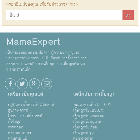
กรอกอีเมล์ของคุณ เพื่อรับข่าวสารจากเรา
MamaExpert
เป็นทีมเขียนบทความที่มีความรู้ความชำนาญและ
ประสบการณ์มากกว่า 10 ปี เกี่ยวกับการตั้งครรภ์ การ
คลอด ทารกแรกเกิด การเลี้ยงลูก การเลี้ยงลูกด้วยนม
แม่ จิตวิทยาเด็ก
เตรียมเป็นคุณแม่
เคล็ดลับการเลี้ยงลูก
ปฏิทินการตั้งครรภ์40สัปดาห์
พัฒนาการเด็ก 0 - 6 ปี
สุขภาพครรภ์
เลี้ยงลูกวัยแบบเบาะ
โภชนาการแม่ตั้งครรภ์
เลี้ยงลูกวัยเตาะเเตะ
ตั้งชื่อลูก
เลี้ยงลูกวัยอนุบาล
การคลอด
เลี้ยงลูกวัยเรียน
หลังคลอดบุตร
เลี้ยงลูกวัยรุ่น
คลินิคนมแม่
สุขภาพลูกรัก