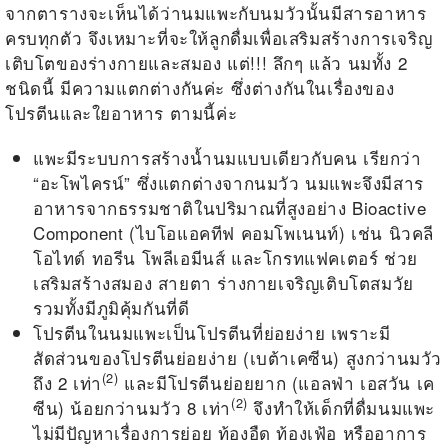
จากตารางจะเห็นได้ว่านมแพะกับนมวัวนั้นมีสารอาหาร
ครบทุกตัว จึงเหมาะที่จะให้ลูกดื่มเพื่อเสริมสร้างการเจริญ
เติบโตของร่างกายและสมอง แต่!!! ลึกๆ แล้ว นมทั้ง 2
ชนิดนี้ มีความแตกต่างกันค่ะ ซึ่งต่างกันในเรื่องของ
โปรตีนและใยอาหาร ตามนี้ค่ะ
แพะมีระบบการสร้างน้ำนมแบบเดียวกับคน เรียกว่า
“อะโพไครน์” ซึ่งแตกต่างจากนมวัว นมแพะจึงมีสาร
อาหารจากธรรมชาติในปริมาณที่สูงอย่าง Bioactive
Component (ไบโอแอคทีฟ คอมโพเนนท์) เช่น นิวคลี
โอไทด์ ทอรีน โพลีเอมีนส์ และโกรทแฟคเตอร์ ช่วย
เสริมสร้างสมอง สายตา ร่างกายเจริญเติบโตสมวัย
รวมทั้งมีภูมิคุ้มกันที่ดี
โปรตีนในนมแพะเป็นโปรตีนที่ย่อยง่าย เพราะมี
สัดส่วนของโปรตีนย่อยง่าย (เบต้าเคซีน) สูงกว่านมวัว
(2)
ถึง 2 เท่า
และมีโปรตีนย่อยยาก (แอลฟ่า เอสวัน เค
(2)
ซีน) น้อยกว่านมวัว 8 เท่า
จึงทำให้เด็กที่ดื่มนมแพะ
ไม่มีปัญหาเรื่องการย่อย ท้องอืด ท้องเฟ้อ หรืออาการ