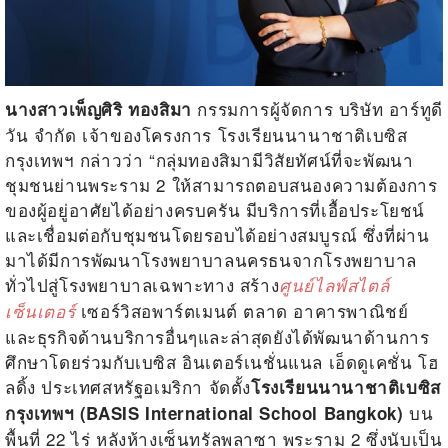
กรรมการผู้จัดการ บริษัท อาร์ทูดี
นางสาวเพ็ญศิริ ทองสิมา
วัน จำกัด เจ้าของโครงการ โรงเรียนนานาชาติเบซิส
กรุงเทพฯ กล่าวว่า “กลุ่มทองสิมามีวิสัยทัศน์ที่จะพัฒนา
ชุมชนย่านพระราม
2
ให้สามารถตอบสนองความต้องการ
ของผู้อยู่อาศัยได้อย่างครบครัน มีบริการที่เอื้อประโยชน์
และเชื่อมต่อกับชุมชนโดยรอบได้อย่างสมบูรณ์ ซึ่งที่ผ่าน
มาได้มีการพัฒนาโรงพยาบาลนครธนจากโรงพยาบาล
ทั่วไปสู่โรงพยาบาลเฉพาะทาง สร้าง
ศูนย์ไลฟ์สไตล์
เซอร์วิสอพาร์ตเมนต์ ตลาด อาคารพาณิชย์
เซ็นเตอร์
และธุรกิจด้านบริการอื่นๆและล่าสุดยังได้พัฒนาด้านการ
ศึกษาโดยร่วมกับเบซิส อินเตอร์เนชั่นแนล เอ็ดดูเคชั่น โฮ
ลดิ้ง ประเทศสหรัฐอเมริกา จัดตั้ง
โรงเรียนนานาชาติเบซิส
บน
กรุงเทพฯ (
BASIS International School Bangkok)
พื้นที่
22
ไร่ หลังห้างเซ็นทรัลพลาซา พระราม
2
ซึ่งนับเป็น