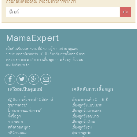
กรอกอีเมล์ของคุณ เพื่อรับข่าวสารจากเรา
MamaExpert
เป็นทีมเขียนบทความที่มีความรู้ความชำนาญและ
ประสบการณ์มากกว่า 10 ปี เกี่ยวกับการตั้งครรภ์ การ
คลอด ทารกแรกเกิด การเลี้ยงลูก การเลี้ยงลูกด้วยนม
แม่ จิตวิทยาเด็ก
เตรียมเป็นคุณแม่
เคล็ดลับการเลี้ยงลูก
ปฏิทินการตั้งครรภ์40สัปดาห์
พัฒนาการเด็ก 0 - 6 ปี
สุขภาพครรภ์
เลี้ยงลูกวัยแบบเบาะ
โภชนาการแม่ตั้งครรภ์
เลี้ยงลูกวัยเตาะเเตะ
ตั้งชื่อลูก
เลี้ยงลูกวัยอนุบาล
การคลอด
เลี้ยงลูกวัยเรียน
หลังคลอดบุตร
เลี้ยงลูกวัยรุ่น
คลินิคนมแม่
สุขภาพลูกรัก