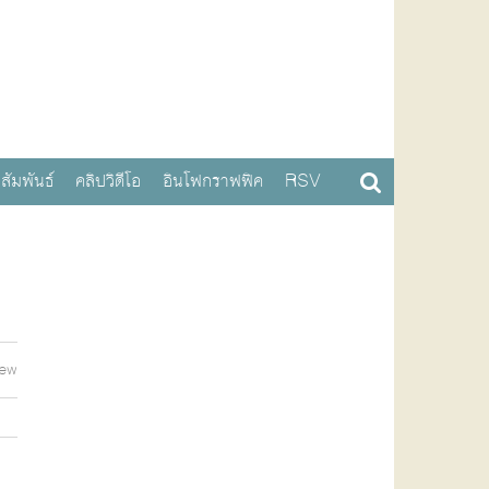
สัมพันธ์
คลิปวิดีโอ
อินโฟกราฟฟิค
RSV
iew