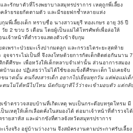
และรักษาตัวที่โรงพยาบาลสมุทรปราการ เหตุถูกพี่เลี้ยง
ผลคล้ายรอยกัดตามตัว และมีรอยฟกช้ำหลายแห่ง
บกุมพี่เลี้ยงเด็ก ทราบชื่อ นางสาวมยุรี ทองเกษร อายุ 35 ปี
วัย 2 ขวบ 5 เดือน โดยผู้เป็นแม่ได้โทรศัพท์เพื่อล่อให้
นเจ้าหน้าที่ตำรวจแสดงตัวเข้าจับกุม
ียดเพราะป่วยมะเร็งปากมดลูก และกรวยไตระยะสุดท้าย
วะ อุจจาระไม่เป็นที่ จึงลงโทษด้วยการกัดเด็กติดต่อกันนาน 7
สติกตีศีรษะ เพื่อหวังให้เด็กหลาบจำเท่านั้น ส่วนอาการสมอง
บ้านเอง ปฏิเสธว่าไม่ได้ใช้ของแข็งตีศีรษะเด็ก ไม่เคยจับ
ยขนาดนั้น ตนก็สงสารเด็ก อยากไปเยี่ยมทุกวัน แต่พ่อแม่เด็
และตนไม่ได้หนีไปไหน นัดกับญาติไว้ว่าจะเข้ามอบตัว แต่กลั
จึงเข้าตรววจสอบบ้านที่เกิดเหตุ พบเป็นกระต๊อบทรุดโทรม มี
เป็นเหตุให้เด็กเลือดคั่งในสมองได้ ต่อมาเจ้าหน้าที่ตำรวจได้
อันตรายสาหัส และฝากขังที่ศาลจังหวัดสมุทรปราการ
รคมะเร็งจริง อยู่บ้านว่างงาน จึงสมัครงานตามประกาศรับเลี้ยง