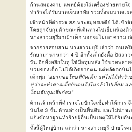
ก้านสมองตาย แพทย์ต้องใส่เครื่องช่วยหายใจ 
ทำร้ายได้รับบาดเจ็บสาหัส รวมทั้งพบบาดแ
เจ้าหน้าที่ตำรวจ สภ.พระสมุทรเจดีย์ ได้เข้าจั
โดยถูกจับกุมตัวขณะที่เดินทางไปเยี่ยมน้องดิว 
นางสาวมยุรีมาเฝ้าเด็ก บอกจะไม่เอาความ ก่อ
จากการสอบสวน นางสาวมยุรี เล่าว่า ตนเคร
รักษามานานกว่า 4 ปี อีกทั้งเด็กยังดื้อ ปัสสา
วัน อีกทั้งหยิกใบหู ใช้มือทุบหลัง ใช้ขวดพลา
บวมของเด็ก ไม่ได้เกิดจากตน แต่พลัดตกบันได
เด็กทุ่ม
“อยากขอโทษที่กัดเด็ก แต่ไม่ได้ทำร้า
ขู่ว่าจะทำศาลเตี้ยกับตนจึงไม่กล้าไปเยี่ยม 
โดนจับกุมเสียก่อน”
ด้านเจ้าหน้าที่ตำรวจไม่ปักใจเชื่อคำให้การ 
บันได 3 ขั้น ด้านล่างเป็นพื้นดิน และไม่น่าจะ
แจ้งข้อหาฐานทำร้ายผู้อื่นเป็นเหตุให้ได้รับ
ทั้งนี้ผู้ใหญ่บ้าน เล่าว่า นางสาวมยุรี ป่วยโ