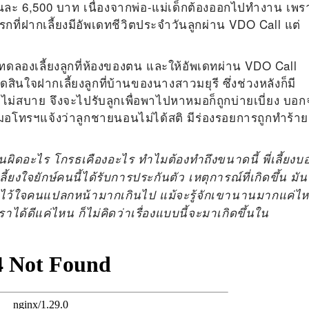
ือนละ 6,500 บาท เนื่องจากพ่อ-แม่เด็กต้องออกไปทำงาน เพร
รกที่ฝากเลี้ยงมีอัพเดทชีวิตประจำวันลูกผ่าน VDO Call แต่
งมาทดลองเลี้ยงลูกที่ห้องของตน และให้อัพเดทผ่าน VDO Call
ินใจฝากเลี้ยงลูกที่บ้านของนางสาวมยุรี ซึ่งช่วงหลังก็มี
ม่สบาย จึงจะไปรับลูกเพื่อพาไปหาหมอก็ถูกบ่ายเบี่ยง บอก
มอโทรฯแจ้งว่าลูกชายนอนไม่ได้สติ มีร่องรอยการถูกทำร้าย
นผิดอะไร โกรธเคืองอะไร ทำไมต้องทำถึงขนาดนี้ พี่เลี้ยงบ
่เลี้ยงใจยักษ์คนนี้ได้รับการประกันตัว เหตุการณ์ที่เกิดขึ้น มัน
่าไว้ใจคนแปลกหน้ามากเกินไป แม้จะรู้จักเขานานมากแค่ไ
ราได้ดีแค่ไหน ก็ไม่คิดว่าเรื่องแบบนี้จะมาเกิดขึ้นใน