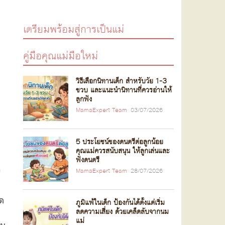
เตรียมพร้อมสู่การเป็นแม่
คู่มือคุณแม่มือใหม่
วิธีเลือกนิทานเด็ก สำหรับวัย 1-3
ขวบ และแนะนำนิทานที่ควรอ่านให้
ลูกฟัง
MamaExpert Team
03/07/2026
5 ประโยชน์ของดนตรีต่อลูกน้อย
คุณแม่ควรสนับสนุน ให้ลูกเล่นและ
ย
ฟังดนตรี
ง
MamaExpert Team
28/07/2026
รด
ภูมิแพ้ในเด็ก ป้องกันได้ตั้งแต่เริ่ม
ลดความเสี่ยง ด้วยเคล็ดลับจากนม
แม่
็น