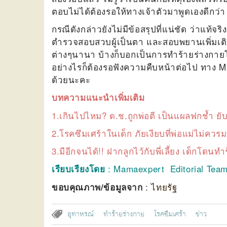
ตอบไม่ได้ต้องรอให้ทางเจ้าตัวมาพูดเองดีกว่า
กรณีดังกล่าวยังไม่มีข้อสรุปที่แน่ชัด ว่าแท้จ
ตำรวจสอบสวบผู้เป็นตา และสอบพยานเพิ่มเติ
ต่างๆนานา บ้างก็บอกเป็นการทำร้ายร่างกาย
อย่างไรก็ต้องรอฟังความคืบหน้าต่อไป ทาง 
ด้วยนะคะ
บทความแนะนำเพิ่มเติม
1.
เกินไปไหม? ด.ช.ถูกพ่อตี เป็นแผลฟกช้ำ ยับเ
2.
โรคซึมเศร้าในเด็ก ภัยเงียบที่พ่อแม่ไม่ควร
3.
มีอีกจนได้!! ฝากลูกไว้กับพี่เลี้ยง เด็กโดนท
: Mamaexpert Editorial Tea
เรียบเรียงโดย
:
ไทยรัฐ
ขอบคุณภาพ/ข้อมูลจาก
อุทาหรณ์
ทำร้ายร่างกาย
โรคซึมเศร้า
ข่าว