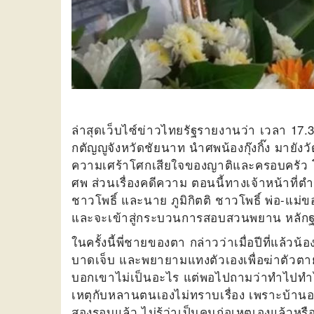
ล่าสุดเว็บไซ์ข่าวไทยรัฐรายงานว่า เวลา 17.30
กตัญญูจังหวัดชัยนาท นำศพน้องกุ๊งกิ๊ง มาย
ความเศร้าโศกเสียใจของญาติและครอบครัว โ
ศพ ส่วนเรื่องคดีความ ตอนนี้ทางเจ้าหน้าที่ต
ชาวโพธิ์ และนาย ภูมิกิตติ ชาวโพธิ์ พ่อ-แม่ข
และจะเข้าสู่กระบวนการสอบสวนพยาน หลักฐาน
ในครั้งนี้พี่ชายของตา กล่าวว่าเมื่อปีที่แล้
บาดเจ็บ และพยายามแทงตัวเองเพื่อฆ่าตัวตาย
บอกเขาไม่เป็นอะไร แต่พอไปถามว่าทำไปทำไม 
เหตุกับหลานตนเองไม่ทราบเรื่อง เพราะบ้านอยู่
สองรอบแล้ว ไม่รู้ว่าเป็นคนก่อเหตุเองแล้วหรื