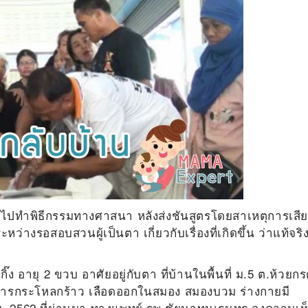
ำศพไปทำพิธีกรรมทางศาสนา หลังส่งชันสูตรโดยสาเหตุการเสี
่างรอสอบสวนผู้เป็นตา เกี่ยวกับเรื่องที่เกิดขึ้น ว่าแท้จริ
ิ๊ง อายุ 2 ขวบ อาศัยอยู่กับตา ที่บ้านในพื้นที่ ม.5 ต.ห้วยก
าการกระโหลกร้าว เลือดออกในสมอง สมองบวม ร่างกายมี
ม.ย. 2562 ที่ผ่านมา ทางแพทย์ รพ.ชัยนาทนเรนทร ลงความเห