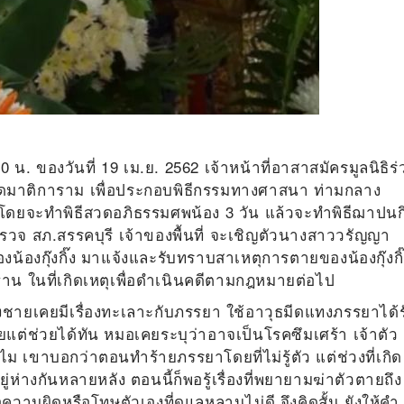
 น. ของวันที่ 19 เม.ย. 2562 เจ้าหน้าที่อาสาสมัครมูลนิธิร่
ังวัดมาติการาม เพื่อประกอบพิธีกรรมทางศาสนา ท่ามกลาง
ดยจะทำพิธีสวดอภิธรรมศพน้อง 3 วัน แล้วจะทำพิธีฌาปนก
ำรวจ สภ.สรรคบุรี เจ้าของพื้นที่ จะเชิญตัวนางสาววรัญญา
องน้องกุ๊งกิ๊ง มาแจ้งและรับทราบสาเหตุการตายของน้องกุ๊งกิ๊
 ในที่เกิดเหตุเพื่อดำเนินคดีตามกฎหมายต่อไป
วน้องชายเคยมีเรื่องทะเลาะกับภรรยา ใช้อาวุธมีดแทงภรรยาได้ร
แต่ช่วยได้ทัน หมอเคยระบุว่าอาจเป็นโรคซึมเศร้า เจ้าตัว
เขาบอกว่าตอนทำร้ายภรรยาโดยที่ไม่รู้ตัว แต่ช่วงที่เกิด
ห่างกันหลายหลัง ตอนนี้ก็พอรู้เรื่องที่พยายามฆ่าตัวตายถึง
อความผิดหรือโทษตัวเองที่ดูแลหลานไม่ดี จึงคิดสั้น ยังให้คำ