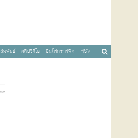
สัมพันธ์
คลิปวิดีโอ
อินโฟกราฟฟิค
RSV
iew