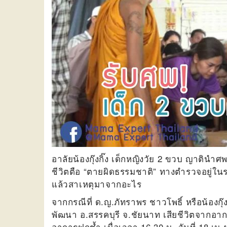
อาลัยน้องกุ๊งกิ๊ง เด็กหญิงวัย 2 ขวบ ญาติน
ชีวิตตือ “ตายผิดธรรมชาติ” ทางตำรวจอยู่ในระหว
แล้วสาเหตุมาจากอะไร
จากกรณีที่ ด.ญ.ภัทราพร ชาวโพธิ์ หรือน้องกุ๊งก
พัฒนา อ.สรรคบุรี จ.ชัยนาท เสียชีวิตจากอ
อาการฟกช้ำ เมื่อเวลา 16.30 น. วันที่ 18 เ