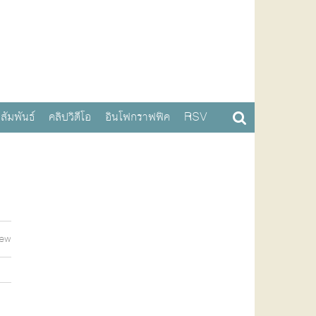
สัมพันธ์
คลิปวิดีโอ
อินโฟกราฟฟิค
RSV
iew