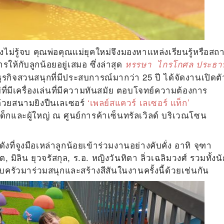
างไม่รู้จบ คุณพ่อคุณแม่ยุคใหม่จึงมองหาแหล่งเรียนรู้หรือสถ
รให้กับลูกน้อยอยู่เสมอ ซึ่งล่าสุด
หรรษา ไกรโกศล ประธา
ธุรกิจสวนสนุกที่มีประสบการณ์มากว่า 25 ปี ได้จัดงานเปิดตั
ี่มีเครื่องเล่นที่มีความทันสมัย ตอบโจทย์ความต้องการ
้วยสนามยิงปืนเลเซอร์
‘เพลย์สแควร์ เลเซอร์ แท็ก’
งเด็กและผู้ใหญ่ ณ ศูนย์การค้าเซ็นทรัลเวิลด์ บริเวณโซน
ที่จูงมือเหล่าลูกน้อยเข้าร่วมงานอย่างคับคั่ง อาทิ จุฑา
ิต, มิลิน ยุวจรัสกุล, ร.อ. หญิงวันทิตา ลิ่วเฉลิมวงศ์
รวมทั้งนั
อบครัวมาร่วมสนุกและสร้างสีสันในงานครั้งนี้ด้วยเช่นกัน