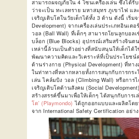
สามารถผจญภัยใน 4 โซนเครื่องเล่น ซึ่งได้ร
ว่าจะเป็น ทะเลทราย มหาสมุทร ภูเขาไฟ และป
เจริญเติบโตในวัยเด็กได้ทั้ง 3 ด้าน ดังนี้ เ
Development) จากเครื่องเล่นประเภทอินเตอร
วอล (Ball Wall) ที่เด็กๆ สามารถโยนลูกบอลเข้า
บล็อก (Blue Blocks) อุปกรณ์เสริมสร้างจินตนาก
เหล่านี้ล้วนเป็นตัวอย่างที่สนับสนุนให้เด็กไ
พัฒนาความคิดและวิเคราะห์ที่เป็นประโยชน์ต่
ด้านร่างกาย (Physical
Development) ที่ทาง
ในท่าทางที่หลากหลายทั้งการสนุกกับการกระ
เล่น ไคล์มบิง วอล (Climbing Wall) หรือการ
เจริญเติบโตด้านสังคม (Social Development)
สร้างสรรค์ขึ้นมาเพื่อให้เด็กๆ ได้สนุกกับการ
โด’ (Playmondo)
ได้ถูกออกแบบและผลิตโดยที
จาก International Safety Certification อ