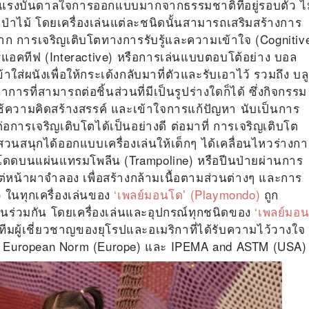
ับแรงบันดาลใจการออกแบบมากจากธรรมชาติที่อยู่รอบตัว ไม
่าไม้ โดยเครื่องเล่นแต่ละชนิดนั้นสามารถเสริมสร้างการ
ริ่มจาก การเจริญเติบโตทางการรับรู้และความเข้าใจ (Cognitiv
์แอคทีฟ (Interactive) หรือการเล่นแบบตอบโต้อย่าง บอล
ใส่ผนังเพื่อให้กระเด้งกลับมาที่ตัวและรับเอาไว้ รวมถึง บลู
ารที่สามารถต่อชิ้นส่วนที่มีเป็นรูปร่างใดก็ได้ ซึ่งกิจกรรม
ด้ใช้ความคิดสร้างสรรค์ และเข้าใจการแก้ปัญหา นับเป็นการ
อการเจริญเติบโตได้เป็นอย่างดี ต่อมาที่ การเจริญเติบโต
สวนสนุกได้ออกแบบเครื่องเล่นให้เด็กๆ ได้เคลื่อนไหวร่างก
โดดบนแผ่นแทรมโพลีน (Trampoline) หรือปีนป่ายผ่านการ
ไต่หน้าผาจำลอง เพื่อสร้างกล้ามเนื้อตามส่วนต่างๆ และการ
 ในทุกเครื่องเล่นของ
‘เพลย์มอนโด’ (Playmondo)
ถูก
เล่นร่วมกัน โดยเครื่องเล่นและอุปกรณ์ทุกชนิดของ
‘เพลย์มอ
มผู้เชี่ยวชาญของยุโรปและอเมริกาที่ได้รับความไว้วางใจ
ย่าง European Norm (Europe) และ IPEMA and ASTM (USA)