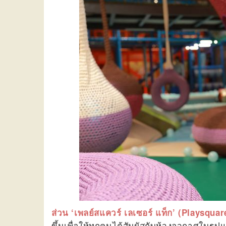
ส่วน ‘เพลย์สแควร์ เลเซอร์ แท็ก’ (Playsqua
ขึ้นเพื่อให้ทุกคนได้สัมผัสกับห้วงอวกาศในรู