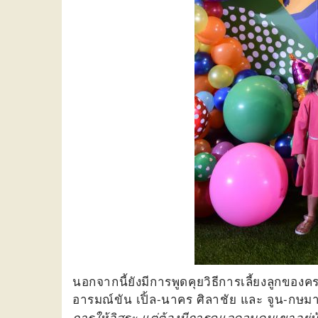
นอกจากนี้ยังมีการพูดคุยวิธีการเลี้ยงลูกขอ
อารมณ์ขัน เปิ้ล-นาคร ศิลาชัย และ จูน-กษมา
การให้อิสระ แต่ต้องมีการดูแลควบคุมเขาอยู่บ้า