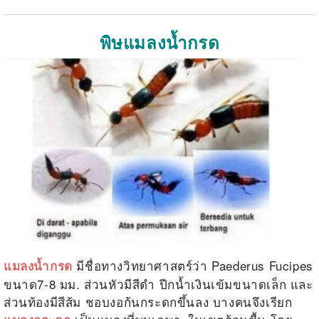
พิษแมลงน้ำกรด
มีชื่อทางวิทยาศาสตร์ว่า
Paederus Fucipes
แมลงน้ำกรด
ขนาด7-8 มม. ส่วนหัวมีสีดำ ปีกน้ำเงินเข้มขนาดเล็ก และ
ส่วนท้องมีสีส้ม ชอบงอก้นกระดกขึ้นลง บางคนจึงเรียก