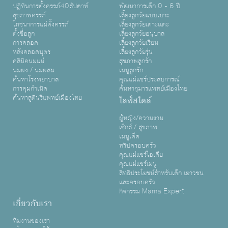
ปฏิทินการตั้งครรภ์40สัปดาห์
พัฒนาการเด็ก 0 - 6 ปี
สุขภาพครรภ์
เลี้ยงลูกวัยแบบเบาะ
โภชนาการแม่ตั้งครรภ์
เลี้ยงลูกวัยเตาะเเตะ
ตั้งชื่อลูก
เลี้ยงลูกวัยอนุบาล
การคลอด
เลี้ยงลูกวัยเรียน
หลังคลอดบุตร
เลี้ยงลูกวัยรุ่น
คลินิคนมแม่
สุขภาพลูกรัก
นมผง / นมผสม
เมนูลูกรัก
ค้นหาโรงพยาบาล
คุณแม่แชร์ประสบการณ์
การคุมกำเนิด
ค้นหากุมารแพทย์เมืองไทย
ค้นหาสูตินรีแพทย์เมืองไทย
ไลฟ์สไตล์
ผู้หญิง/ความงาม
เซ็กส์ / สุขภาพ
เมนูเด็ด
ทริปครอบครัว
คุณแม่แชร์ไอเดีย
คุณแม่แชร์เมนู
สิทธิประโยชน์สำหรับเด็ก เยาวชน
และครอบครัว
กิจกรรม Mama Expert
เกี่ยวกับเรา
ทีมงานของเรา