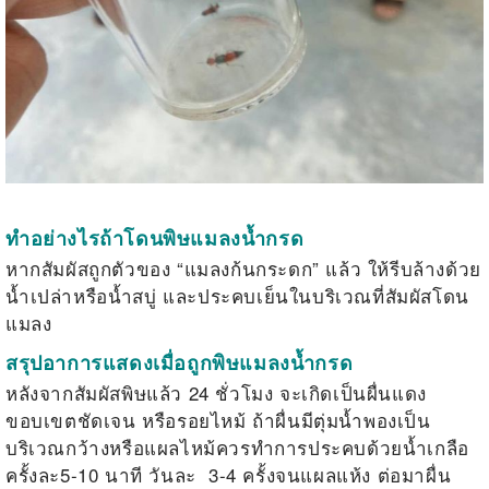
ทำอย่างไรถ้าโดนพิษแมลงน้ำกรด
หากสัมผัสถูกตัวของ “แมลงก้นกระดก” แล้ว ให้รีบล้างด้วย
น้ำเปล่าหรือน้ำสบู่ และประคบเย็นในบริเวณที่สัมผัสโดน
แมลง
สรุปอาการแสดงเมื่อถูกพิษแมลงน้ำกรด
หลังจากสัมผัสพิษแล้ว 24 ชั่วโมง จะเกิดเป็นผื่นแดง
ขอบเขตชัดเจน หรือรอยไหม้ ถ้าผื่นมีตุ่มน้ำพองเป็น
บริเวณกว้างหรือแผลไหม้ควรทำการประคบด้วยน้ำเกลือ
ครั้งละ5-10 นาที วันละ 3-4 ครั้งจนแผลแห้ง ต่อมาผื่น