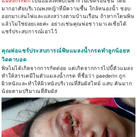
เป็นแมลงที่พบเฉพาะในเขตร้อนชื้น โดย
แมลงกระดก
มากอาศัยบริเวณพงหญ้าที่มีความชื้น ใกล้หนองน้ำ ชอบ
ออกมาเล่นไฟและแสงสว่างตามบ้านเรือน ถ้าหากโดนพิษ
แล้วไม่ใช่ย่อยเลยค่ะ อย่างเช่นคุณพ่อชาวมาเลเซียได้
แชร์ประสบการณ์เอาไว้
คุณพ่อแชร์ประสบการณ์พิษแมลงน้ำกรดทำลูกน้อยห
วิดตาบอด
พิษไม่ได้เกิดจากการกัดต่อย แต่เกิดจากการไปบี้ตัวแมลง
ทำให้สารเคมีในตัวแมลงน้ำกรด ที่ชื่อว่า paederin ถูก
ผิวหนังและทำให้ผิวหนังบริเวณที่สัมผัสไหม้ แสบ คันมาก
น้อยตามปริมาณที่สัมผัส