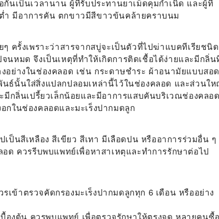
กันเป็นเวลานาน ผู้ที่รับประทานยาเม็ดคุมกำเนิด และผู้ที่
ทานต่ำ มีอาการคัน ตกขาวมีสีขาวข้นคล้ายคราบนม
อยๆ ครั้งเพราะว่าสารจากสบู่จะเป็นตัวที่ไปฆ่าแบคทีเรียชนิด
มด จึงเป็นเหตุที่ทำให้เกิดการติดเชื้อได้ง่ายและมีกลิ่นที
มบางอย่างในช่องคลอด เช่น กระดาษชำระ ผ้าอนามัยแบบสอ
นธ์นั้นใส่สิ่งแปลกปลอมเหล่านี้ไว้ในช่องคลอด และส่วนให
จะมีกลิ่นเปรี้ยวเล็กน้อยและมีอาการแสบคันบริเวณช่องคลอ
้องอกในช่องคลอดและมะเร็งปากมดลูก
นไปเป็นสีเหลือง สีเขียว สีเทา มีเลือดปน หรืออาการร่วมอื่น ๆ
งคลอด ควรรีบพบแพทย์เพื่อหาสาเหตุและทำการรักษาต่อไป
วรเข้าตรวจคัดกรองมะเร็งปากมดลูกทุก 6 เดือน หรืออย่าง
บื้องต้น ควรพบแพทย์ เพื่อตรวจรักษาให้ตรงจุด หลายคนซื้