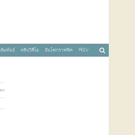
สัมพันธ์
คลิปวิดีโอ
อินโฟกราฟฟิค
RSV
iew