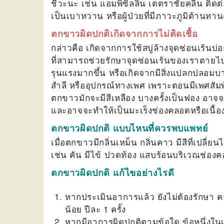
ชีวะนะ เช่น แอมพิซิลลิน เตตราชัยคลีน ติดต่อ
เป็นเบาหวาน หรือผู้ป่วยที่มีภาวะภูมิต้าน
ตกขาวผิดปกติเกิดจากการไม่ติดเชื้อ
กล่าวคือ เกิดจากการใช้สบู่ล้างจุดซ่อนเร้นบ่
ที่สามารถช่วยรักษาจุดซ่อนเร้นของเราตายไปจนห
รุนแรงมากขึ้น หรือเกิดจากมีสิ่งแปลกปลอ
สำลี หรืออุปกรณ์ทางเพศ เพราะตอนมีเพศสัมพั
ตกขาวมักจะมีสีเหลือง บางครั้งเป็นฟอง อาจ
และอาจจะทำให้เป็นมะเร็งช่องคลอดหรือเนื
ตกขาวผิดปกติ แบบไหนที่ควรพบแพทย์
เมื่อตกขาวมีกลิ่นเหม็น กลิ่นคาว มีสีที่เปลี่ย
เช่น คัน มีไข้ ปวดท้อง แสบร้อนบริเวณช่อ
ตกขาวผิดปกติ แก้ไขอย่างไรดี
หากประเมินอาการแล้ว ยังไม่ต้องรักษา ค
น้อย ปีละ 1 ครั้ง
หากมีอาการผิดปกติตามข้อใด ข้อหนึ่งในเ