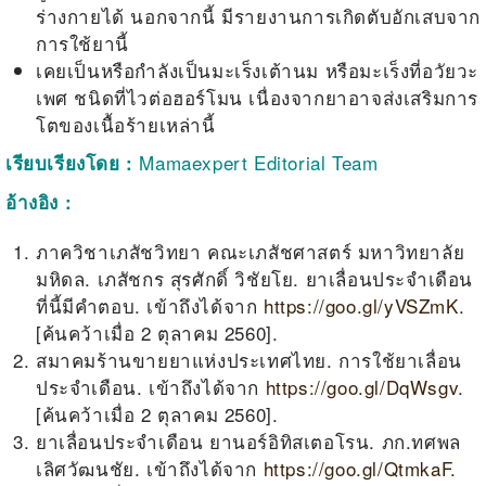
ร่างกายได้ นอกจากนี้ มีรายงานการเกิดตับอักเสบจาก
การใช้ยานี้
เคยเป็นหรือกำลังเป็นมะเร็งเต้านม หรือมะเร็งที่อวัยวะ
เพศ ชนิดที่ไวต่อฮอร์โมน เนื่องจากยาอาจส่งเสริมการ
โตของเนื้อร้ายเหล่านี้
Mamaexpert Editorial Team
เรียบเรียงโดย
:
อ้างอิง
:
ภาควิชาเภสัชวิทยา คณะเภสัชศาสตร์ มหาวิทยาลัย
มหิดล. เภสัชกร สุรศักดิ์ วิชัยโย. ยาเลื่อนประจำเดือน
ที่นี้มีคำตอบ. เข้าถึงได้จาก
https://goo.gl/yVSZmK
.
[
ค้นคว้าเมื่อ
2
ตุลาคม
2560].
สมาคมร้านขายยาแห่งประเทศไทย
.
การใช้ยาเลื่อน
ประจำเดือน. เข้าถึงได้จาก
https://goo.gl/DqWsgv
.
[
ค้นคว้าเมื่อ 2 ตุลาคม 2560
].
ยาเลื่อนประจำเดือน ยานอร์อิทิสเตอโรน
.
ภก.ทศพล
เลิศวัฒนชัย
.
เข้าถึงได้จาก
https://goo.gl/QtmkaF
.