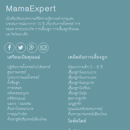
MamaExpert
เป็นทีมเขียนบทความที่มีความรู้ความชำนาญและ
ประสบการณ์มากกว่า 10 ปี เกี่ยวกับการตั้งครรภ์ การ
คลอด ทารกแรกเกิด การเลี้ยงลูก การเลี้ยงลูกด้วยนม
แม่ จิตวิทยาเด็ก
เตรียมเป็นคุณแม่
เคล็ดลับการเลี้ยงลูก
ปฏิทินการตั้งครรภ์40สัปดาห์
พัฒนาการเด็ก 0 - 6 ปี
สุขภาพครรภ์
เลี้ยงลูกวัยแบบเบาะ
โภชนาการแม่ตั้งครรภ์
เลี้ยงลูกวัยเตาะเเตะ
ตั้งชื่อลูก
เลี้ยงลูกวัยอนุบาล
การคลอด
เลี้ยงลูกวัยเรียน
หลังคลอดบุตร
เลี้ยงลูกวัยรุ่น
คลินิคนมแม่
สุขภาพลูกรัก
นมผง / นมผสม
เมนูลูกรัก
ค้นหาโรงพยาบาล
คุณแม่แชร์ประสบการณ์
การคุมกำเนิด
ค้นหากุมารแพทย์เมืองไทย
ค้นหาสูตินรีแพทย์เมืองไทย
ไลฟ์สไตล์